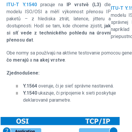
ITU-T Y.1540
pracuje na
IP vrstvě (L3)
dle
ITU-T Y.1
modelu ISO/OSI a měří výkonnost přenosu IP
modelu IS
paketů – z hlediska ztrát, latence, jitteru a
správnej 
dostupnosti. Hodí se tam, kde chceme zjistit,
jak
napríklad
si síť vede z technického pohledu na úrovni
priepustno
přenosu dat
.
Obe normy sa používajú na aktívne testovanie pomocou genero
čo merajú
a
na akej vrstve
.
Zjednodušene:
Y.1564
overuje, či je sieť správne nastavená.
Y.1540
ukazuje, či pripojenie k sieti poskytuje
deklarované parametre.