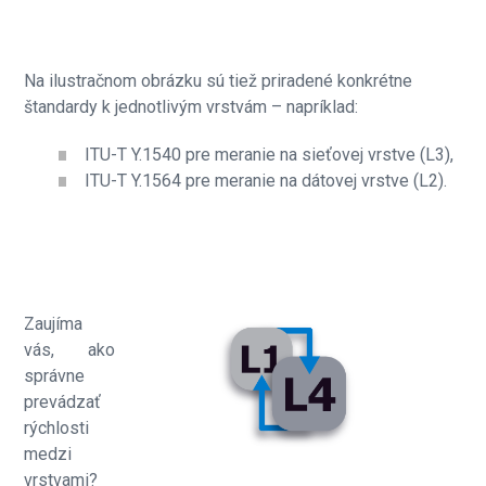
Na ilustračnom obrázku sú tiež priradené konkrétne
štandardy k jednotlivým vrstvám – napríklad:
ITU-T Y.1540 pre meranie na sieťovej vrstve (L3),
ITU-T Y.1564 pre meranie na dátovej vrstve (L2).
Zaujíma
vás, ako
správne
prevádzať
rýchlosti
medzi
vrstvami?