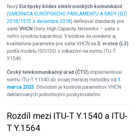
Nový
Európsky kódex elektronických komunikácií
(
SMERNICA EURÓPSKEHO PARLAMENTU A RADY (EÚ)
2018/1972 z decembra 2018
) definoval štandardy pre
siete
VHCN
(Very High Capacity Networks – siete s
veľmi vysokou kapacitou). V kódexe sú uvedené aj
kvalitatívne parametre pre siete VHCN na
3. vrstve (L3)
podľa modelu ISO/OSI s odkazom na normu ITU-T
Y.1540.
Český telekomunikačný úrad (ČTÚ)
implementoval
normu ITU-T Y.1540 do svojej meracej metodiky od
1.
marca 2025
. Dôvodom je kontrola parametrov VHCN
deklarovaných jednotlivými poskytovateľmi.
Rozdíl mezi ITU-T Y.1540 a ITU-
T Y.1564