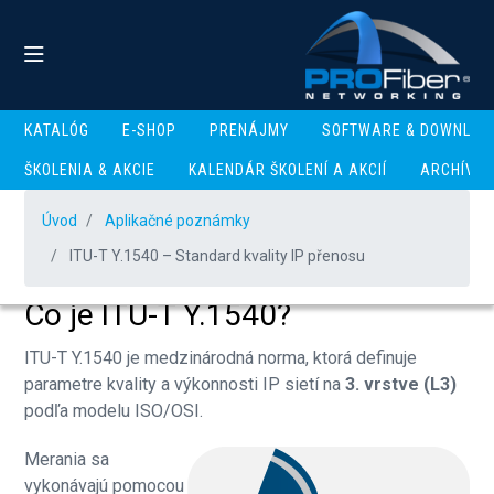
KATALÓG
E-SHOP
PRENÁJMY
SOFTWARE & DOWNLOA
ITU-T Y.1540 – Standard
ŠKOLENIA & AKCIE
KALENDÁR ŠKOLENÍ A AKCIÍ
ARCHÍV
kvality IP přenosu
Úvod
Aplikačné poznámky
ITU-T Y.1540 – Standard kvality IP přenosu
Co je ITU-T Y.1540?
ITU-T Y.1540 je medzinárodná norma, ktorá definuje
parametre kvality a výkonnosti IP sietí na
3. vrstve (L3)
podľa modelu ISO/OSI.
Merania sa
vykonávajú pomocou