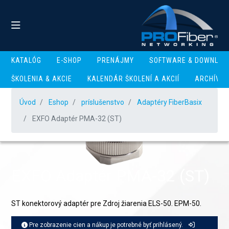
KATALÓG
E-SHOP
PRENÁJMY
SOFTWARE & DOWNLOA
ŠKOLENIA & AKCIE
KALENDÁR ŠKOLENÍ A AKCIÍ
ARCHÍV
Úvod
Eshop
príslušenstvo
Adaptéry FiberBasix
EXFO Adaptér PMA-32 (ST)
EXFO Adaptér PMA-32 (ST)
ST konektorový adaptér pre Zdroj žiarenia ELS-50. EPM-50.
Pre zobrazenie cien a nákup je potrebné byť prihlásený.