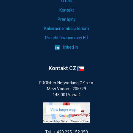
O nás
Kontakt
Prenájmy
Kalibračné laboratórium
Projekt financovaný EÚ
linked in
Kontakt CZ
PROFiber Networking CZ s.r.o.
Mezi Vodami 205/29
143 00 Praha 4
Tel.: + 420 225 152 050