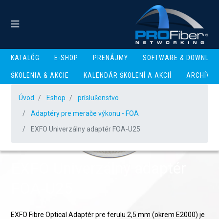
KATALÓG
E-SHOP
PRENÁJMY
SOFTWARE & DOWNLOA
ŠKOLENIA & AKCIE
KALENDÁR ŠKOLENÍ A AKCIÍ
ARCHÍV
Úvod
Eshop
príslušenstvo
Adaptéry pre merače výkonu - FOA
EXFO Univerzálny adaptér FOA-U25
EXFO Univerzálny adaptér
FOA-U25
EXFO Fibre Optical Adaptér pre ferulu 2,5 mm (okrem E2000) je