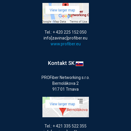
Tel.: + 420 225 152 050
info[zavinac]profiber.eu
www.profiber.eu
Kontakt SK
PROFiber Networking s.r.o.
Bernolákova 2
917 01 Trnava
Tel.: + 421 335 522 355