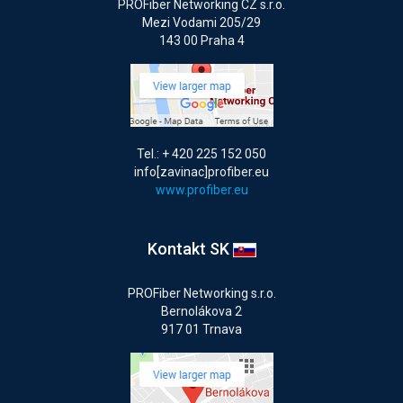
PROFiber Networking CZ s.r.o.
Mezi Vodami 205/29
143 00 Praha 4
Tel.: + 420 225 152 050
info[zavinac]profiber.eu
www.profiber.eu
Kontakt SK
PROFiber Networking s.r.o.
Bernolákova 2
917 01 Trnava