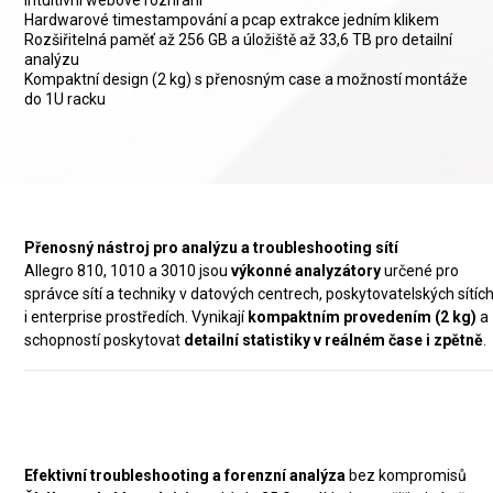
Hardwarové timestampování a pcap extrakce jedním klikem
Rozšiřitelná paměť až 256 GB a úložiště až 33,6 TB pro detailní
analýzu
Kompaktní design (2 kg) s přenosným case a možností montáže
do 1U racku
Přenosný nástroj pro analýzu a troubleshooting sítí
Allegro 810, 1010 a 3010 jsou
výkonné analyzátory
určené pro
správce sítí a techniky v datových centrech, poskytovatelských sítíc
i enterprise prostředích. Vynikají
kompaktním provedením (2 kg)
a
schopností poskytovat
detailní statistiky v reálném čase i zpětně
.
Klíčové vlastnosti
Efektivní troubleshooting a forenzní analýza
bez kompromisů