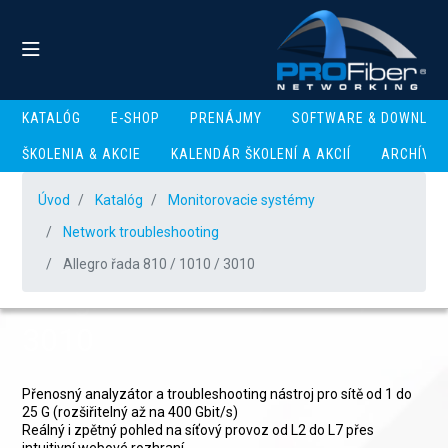
KATALÓG
E-SHOP
PRENÁJMY
SOFTWARE & DOWNLOA
ŠKOLENIA & AKCIE
KALENDÁR ŠKOLENÍ A AKCIÍ
ARCHÍV
Úvod
Katalóg
Monitorovacie systémy
Network troubleshooting
Allegro řada 810 / 1010 / 3010
Allegro řada 810 / 1010 /
3010
Přenosný analyzátor a troubleshooting nástroj pro sítě od 1 do
25 G (rozšiřitelný až na 400 Gbit/s)
Reálný i zpětný pohled na síťový provoz od L2 do L7 přes
intuitivní webové rozhraní