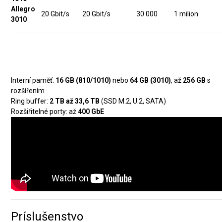
Allegro
20 Gbit/s
20 Gbit/s
30 000
1 milion
3010
Rozšiřitelnost
Interní paměť:
16 GB (810/1010)
nebo
64 GB (3010)
, až
256 GB
s
rozšířením
Ring buffer:
2 TB až 33,6 TB
(SSD M.2, U.2, SATA)
Rozšiřitelné porty: až
400 GbE
Príslušenstvo