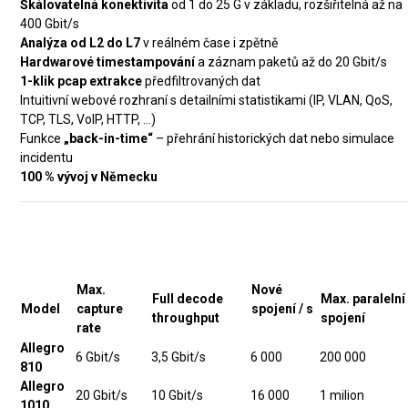
Škálovatelná konektivita
od 1 do 25 G v základu, rozšiřitelná až na
400 Gbit/s
Analýza od L2 do L7
v reálném čase i zpětně
Hardwarové timestampování
a záznam paketů až do 20 Gbit/s
1-klik pcap extrakce
předfiltrovaných dat
Intuitivní webové rozhraní s detailními statistikami (IP, VLAN, QoS,
TCP, TLS, VoIP, HTTP, …)
Funkce
„back-in-time“
– přehrání historických dat nebo simulace
incidentu
100 % vývoj v Německu
Výkon jednotlivých modelů
Max.
Nové
Full decode
Max. paralelní
Model
capture
spojení / s
throughput
spojení
rate
Allegro
6 Gbit/s
3,5 Gbit/s
6 000
200 000
810
Allegro
20 Gbit/s
10 Gbit/s
16 000
1 milion
1010