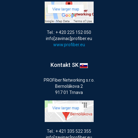
Tel.: + 420 225 152 050
info[zavinac]profiber.eu
www.profiber.eu
Kontakt SK
PROFiber Networking s.r.o.
Bernolákova 2
917 01 Trnava
Tel.: + 421 335 522 355
info[zavinac]profiber.eu