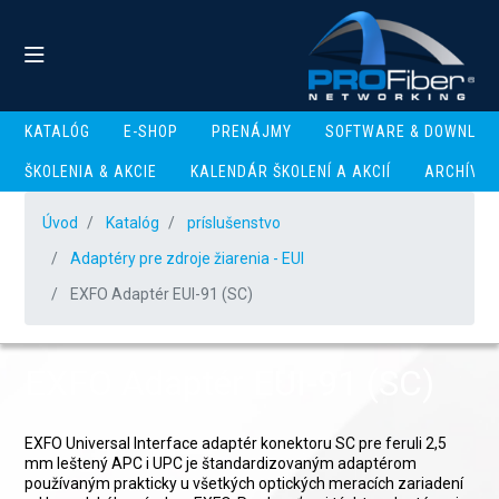
KATALÓG
E-SHOP
PRENÁJMY
SOFTWARE & DOWNLOA
ŠKOLENIA & AKCIE
KALENDÁR ŠKOLENÍ A AKCIÍ
ARCHÍV
Úvod
Katalóg
príslušenstvo
Adaptéry pre zdroje žiarenia - EUI
EXFO Adaptér EUI-91 (SC)
EXFO Adaptér EUI-91 (SC)
EXFO Universal Interface adaptér konektoru SC pre feruli 2,5
mm leštený APC i UPC je štandardizovaným adaptérom
používaným prakticky u všetkých optických meracích zariadení