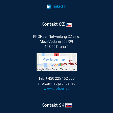
linked in
Kontakt CZ
PROFiber Networking CZ s.r.o.
Mezi Vodami 205/29
143 00 Praha 4
Tel.: + 420 225 152 050
info[zavinac]profiber.eu
www.profiber.eu
Kontakt SK