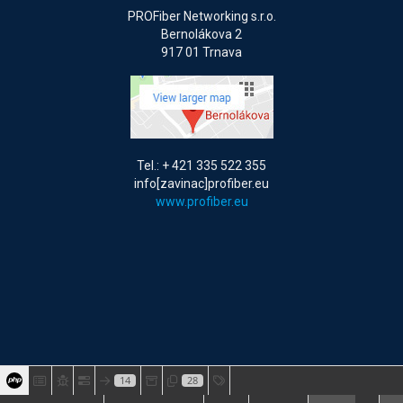
PROFiber Networking s.r.o.
Bernolákova 2
917 01 Trnava
Tel.: + 421 335 522 355
info[zavinac]profiber.eu
www.profiber.eu
14
28