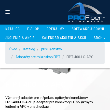
KATALÓG
E-SHOP
PRENÁJMY
SOFTWARE & DOWNLOA
ŠKOLENIA & AKCIE
KALENDÁR ŠKOLENÍ A AKCIÍ
ARCHÍV
Úvod
Katalóg
príslušenstvo
Adaptéry pre mikroskop FIPT
FIPT-400-LC-APC
FIPT-400-LC-APC
Výmenný adaptér pre inšpekciu optických konektorov.
FIPT-400-LC-APC je adaptér pre konektory LC so šikmým
leštením APC v priechodkách.