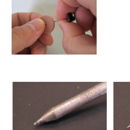
ElektrÓda pRed a po čiStEní