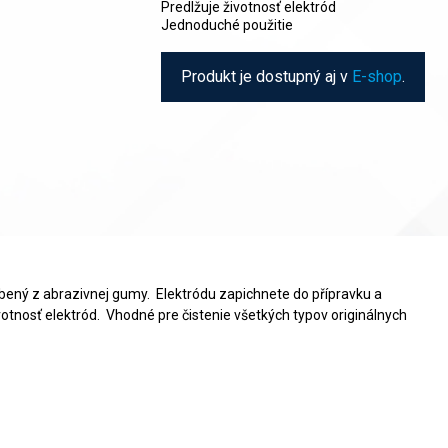
Predlžuje životnosť elektród
Jednoduché použitie
Produkt je dostupný aj v
E-shop
.
robený z abrazivnej gumy. Elektródu zapichnete do přípravku a
životnosť elektród. Vhodné pre čistenie všetkých typov originálnych