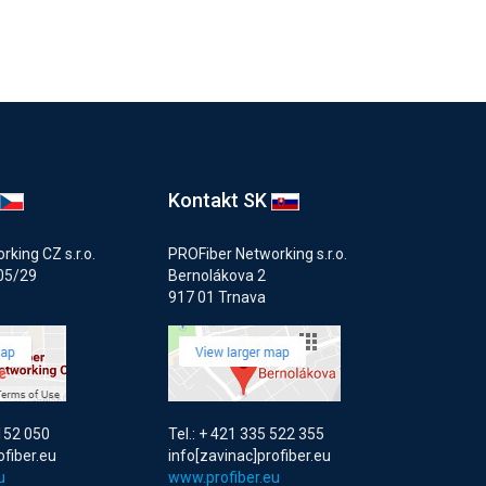
Kontakt SK
king CZ s.r.o.
PROFiber Networking s.r.o.
05/29
Bernolákova 2
917 01 Trnava
 152 050
Tel.: + 421 335 522 355
ofiber.eu
info[zavinac]profiber.eu
u
www.profiber.eu