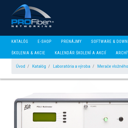
KATALÓG
E-SHOP
PRENÁJMY
SOFTWARE & DOWN
ŠKOLENIA & AKCIE
KALENDÁR ŠKOLENÍ A AKCIÍ
ARCHÍ
Úvod
Katalóg
Laboratória a výroba
Merače vložného