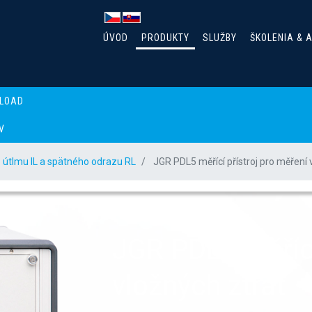
ÚVOD
PRODUKTY
SLUŽBY
ŠKOLENIA & 
LOAD
V
 útlmu IL a spätného odrazu RL
JGR PDL5 měřící přístroj pro měření 
JGR PDL5 měřící
vložných ztrát