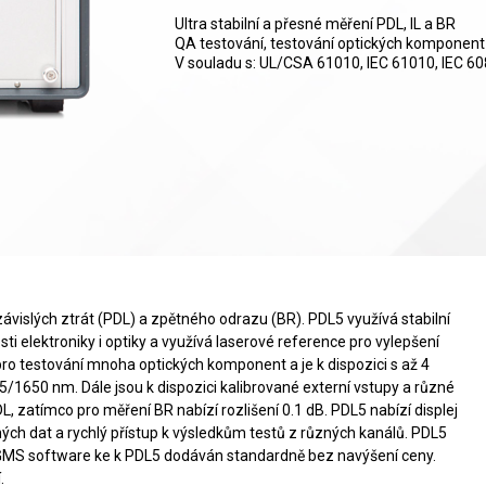
Ultra stabilní a přesné měření PDL, IL a BR
QA testování, testování optických komponent
V souladu s: UL/CSA 61010, IEC 61010, IEC 608
ě závislých ztrát (PDL) a zpětného odrazu (BR). PDL5 využívá stabilní
ti elektroniky i optiky a využívá laserové reference pro vylepšení
 pro testování mnoha optických komponent a je k dispozici s až 4
/1650 nm. Dále jsou k dispozici kalibrované externí vstupy a různé
L, zatímco pro měření BR nabízí rozlišení 0.1 dB. PDL5 nabízí displej
řených dat a rychlý přístup k výsledkům testů z různých kanálů. PDL5
. GMS software ke k PDL5 dodáván standardně bez navýšení ceny.
.