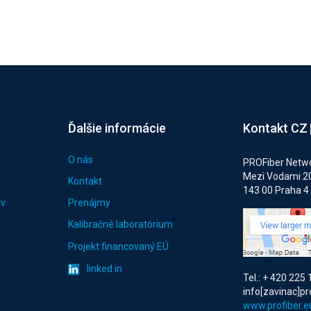
Ďalšie informácie
Kontakt CZ
O nás
PROFiber Networ
Mezi Vodami 2
Kontakt
143 00 Praha 4
ov
Prenájmy
Kalibračné laboratórium
Projekt financovaný EÚ
linked in
Tel.: + 420 225
info[zavinac]pr
www.profiber.e