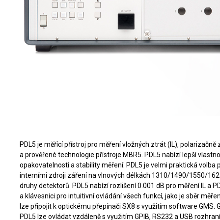
PDL5 je měřící přístroj pro měření vložných ztrát (IL), polarizačn
a prověřené technologie přístroje MBR5. PDL5 nabízí lepší vlastnos
opakovatelnosti a stability měření. PDL5 je velmi praktická volba
interními zdroji záření na vlnových délkách 1310/1490/1550/1625
druhy detektorů. PDL5 nabízí rozlišení 0.001 dB pro měření IL a PD
a klávesnici pro intuitivní ovládání všech funkcí, jako je sběr mě
lze připojit k optickému přepínači SX8 s využitím software GMS
PDL5 lze ovládat vzdáleně s využitím GPIB, RS232 a USB rozhraní