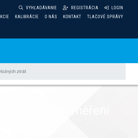
VYHĽADÁVANIE
REGISTRÁCIA
LOGIN
AKCIE
KALIBRÁCIE
O NÁS
KONTAKT
TLAČOVÉ SPRÁVY
vložných ztrát
 přístroj pro měření