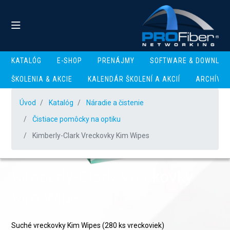
KATALÓG
E-SHOP
PRENÁJMY
SOFTWARE & DOWNLOA
ŠKOLENIA & AKCIE
KALENDÁR ŠKOLENÍ A AKCIÍ
ARCHÍV
Úvod
Katalóg
Náradie a čistenie
Čistiace pomôcky na optiku
Kimberly-Clark Vreckovky Kim Wipes
Kimberly-Clark Vreckovky
Kim Wipes
Suché vreckovky Kim Wipes (280 ks vreckoviek)