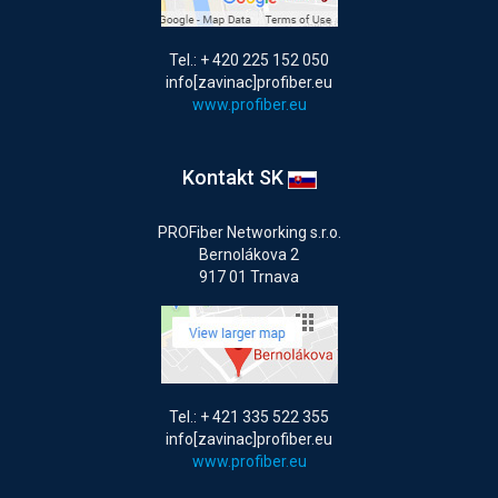
Tel.: + 420 225 152 050
info[zavinac]profiber.eu
www.profiber.eu
Kontakt SK
PROFiber Networking s.r.o.
Bernolákova 2
917 01 Trnava
Tel.: + 421 335 522 355
info[zavinac]profiber.eu
www.profiber.eu