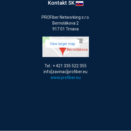
Kontakt SK
PROFiber Networking s.r.o.
Bernolákova 2
917 01 Trnava
Tel.: + 421 335 522 355
info[zavinac]profiber.eu
www.profiber.eu