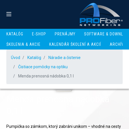
KATALÓG
E-SHOP
PRENÁJMY
SOFTWARE & DOWNLOA
ŠKOLENIA & AKCIE
KALENDÁR ŠKOLENÍ A AKCIÍ
ARCHÍV
Úvod
Katalóg
Náradie a čistenie
Čistiace pomôcky na optiku
Menda prenosná nádobka 0,1 l
Menda prenosná nádobka
0,1 l
Pumpička so zámkom, ktorý zabráni unikom – vhodné na cesty