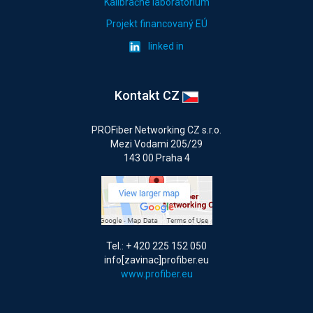
Kalibračné laboratórium
Projekt financovaný EÚ
linked in
Kontakt CZ
PROFiber Networking CZ s.r.o.
Mezi Vodami 205/29
143 00 Praha 4
Tel.: + 420 225 152 050
info[zavinac]profiber.eu
www.profiber.eu