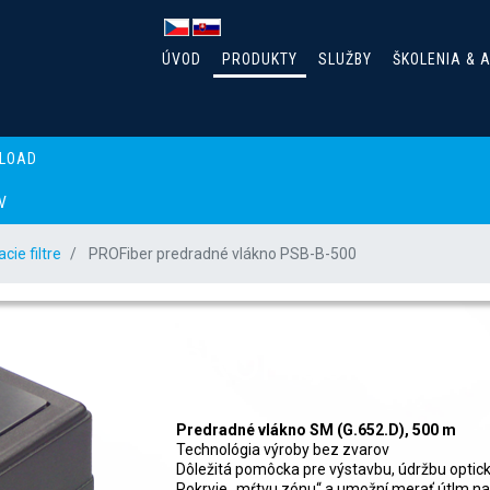
ÚVOD
PRODUKTY
SLUŽBY
ŠKOLENIA & 
LOAD
V
ie filtre
PROFiber predradné vlákno PSB-B-500
PROFiber predr
Predradné vlákno SM (G.652.D), 500 m
Technológia výroby bez zvarov
Dôležitá pomôcka pre výstavbu, údržbu optic
Pokryje „mŕtvu zónu“ a umožní merať útlm na