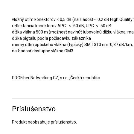
Technické parametre:
vložný útlm konektorov < 0,5 dB (na žiadosť < 0,2 dB High Quality
reflektancia konektorov APC: < -60 dB, UPC: < -50 dB
dĺžka vlákna 500 m (možnosť navinúť ľubovoľnú dĺžku vlákna, ma
dĺžka pigtailu podľa požiadavku zákazníka
merný útlm optického vlákna (typický) SM 1310 nm: 0,37 dB/km
na žiadosť dostupné vlákno OM3
Výrobca:
PROFiber Networking CZ, s.r.o. ,Česká republika
Príslušenstvo
Produkt neobsahuje príslušenstvo.