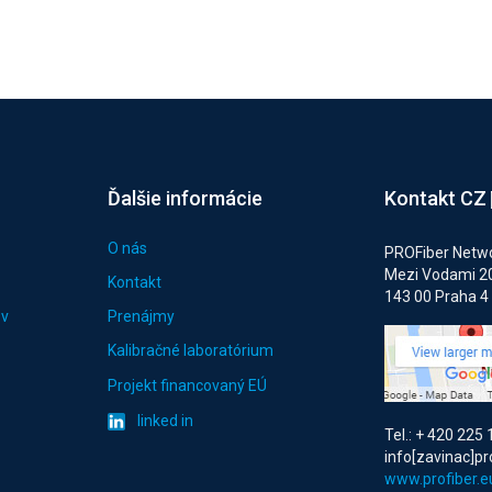
Ďalšie informácie
Kontakt CZ
O nás
PROFiber Networ
Mezi Vodami 2
Kontakt
143 00 Praha 4
ov
Prenájmy
Kalibračné laboratórium
Projekt financovaný EÚ
linked in
Tel.: + 420 225
info[zavinac]pr
www.profiber.e