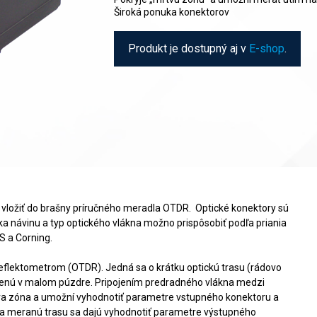
Široká ponuka konektorov
Produkt je dostupný aj v
E-shop
.
vložiť do brašny príručného meradla OTDR. Optické konektory sú
ka návinu a typ optického vlákna možno prispôsobiť podľa priania
S a Corning.
eflektometrom (OTDR). Jedná sa o krátku optickú trasu (rádovo
ženú v malom púzdre. Pripojením predradného vlákna medzi
va zóna a umožní vyhodnotiť parametre vstupného konektoru a
 za meranú trasu sa dajú vyhodnotiť parametre výstupného