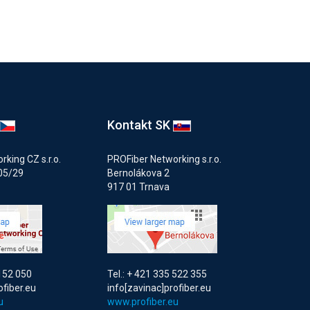
Kontakt SK
king CZ s.r.o.
PROFiber Networking s.r.o.
05/29
Bernolákova 2
917 01 Trnava
 152 050
Tel.: + 421 335 522 355
ofiber.eu
info[zavinac]profiber.eu
u
www.profiber.eu