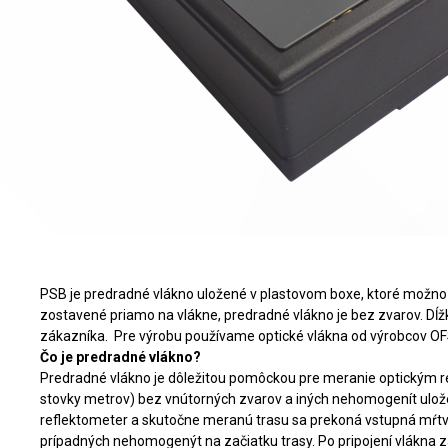
PSB je predradné vlákno uložené v plastovom boxe, ktoré možno 
zostavené priamo na vlákne, predradné vlákno je bez zvarov. Dĺž
zákazníka. Pre výrobu používame optické vlákna od výrobcov OF
Čo je predradné vlákno?
Predradné vlákno je dôležitou pomôckou pre meranie optickým r
stovky metrov) bez vnútorných zvarov a iných nehomogenít ulo
reflektometer a skutočne meranú trasu sa prekoná vstupná mŕt
prípadných nehomogenýt na začiatku trasy. Po pripojení vlákna