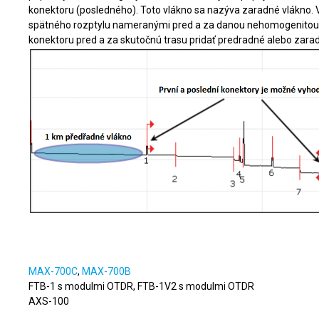
konektoru (posledného). Toto vlákno sa nazýva zaradné vlákno. 
spätného rozptylu nameranými pred a za danou nehomogenitou.
konektoru pred a za skutočnú trasu pridať predradné alebo zara
Určené Napríklad pre:
MAX-700C
,
MAX-700B
FTB-1 s modulmi OTDR, FTB-1V2 s modulmi OTDR
AXS-100