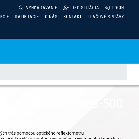
VYHĽADÁVANIE
REGISTRÁCIA
LOGIN
AKCIE
KALIBRÁCIE
O NÁS
KONTAKT
TLAČOVÉ SPRÁVY
adné vlákno PSB-B-500
kých trás pomocou optického reflektometru
 celej dĺžke vlákna vrátane vstupného a výstupného konektoru