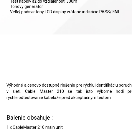
Test káblov až do vzdialenosti 300m
Tónový generátor
Veľký podsvietený LCD display vrátane indikácie PASS/ FAIL
Kompaktný ekonomický tester
pre LAN kabeláže
Výhodné a cenovo dostupné riešenie pre rýchlu identifikáciu poruch
v sieti. Cable Master 210 se tak isto výborne hodí pr
rýchle odtestovanie kabeláže pred akceptačným testom.
Balenie obsahuje :
1 x CableMaster 210 main unit