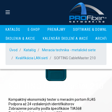
KATALÓG
E-SHOP
PRENÁJMY
SOFTWARE & DOWNLOA
ŠKOLENIA & AKCIE
KALENDÁR ŠKOLENÍ A AKCIÍ
ARCHÍV
Úvod
Katalóg
Meracia technika - metalické siete
Kvalifikácia LAN sietí
SOFTING CableMaster 210
SOFTING CableMaster 210
Kompaktný ekonomický tester s meracím portom RJ45
Podpora až 24 vzdialených identifikátorov
Zobrazenie poruchy podľa špecifikácie TIA568