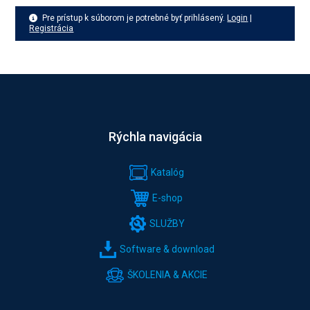
Pre prístup k súborom je potrebné byť prihlásený.
Login
|
Registrácia
Rýchla navigácia
Katalóg
E-shop
SLUŽBY
Software & download
ŠKOLENIA & AKCIE