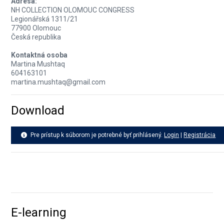
Adresa:
NH COLLECTION OLOMOUC CONGRESS
Legionářská 1311/21
77900 Olomouc
Česká republika
Kontaktná osoba
Martina Mushtaq
604163101
martina.mushtaq@gmail.com
Download
Pre prístup k súborom je potrebné byť prihlásený.
Login
|
Registrácia
E-learning