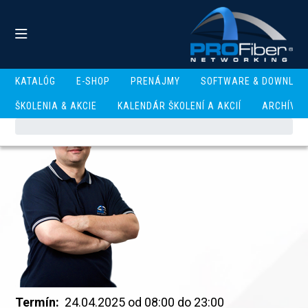
KATALÓG
E-SHOP
PRENÁJMY
SOFTWARE & DOWNLOA
ŠKOLENIA & AKCIE
KALENDÁR ŠKOLENÍ A AKCIÍ
ARCHÍV
Termín:
24.04.2025 od 08:00 do 23:00