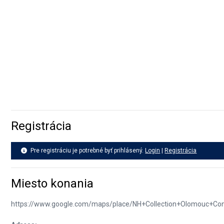
Těšíme se příště!
Registrácia
Pre registráciu je potrebné byť prihlásený.
Login
|
Registrácia
Miesto konania
https://www.google.com/maps/place/NH+Collection+Olomouc+C