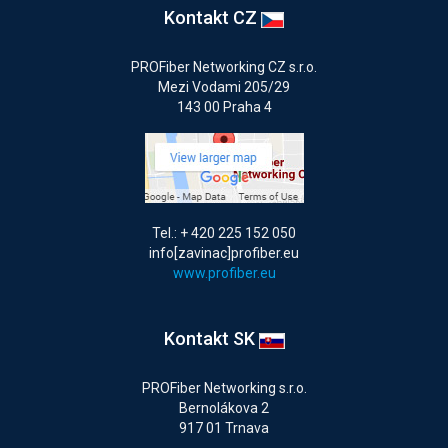
Kontakt CZ
PROFiber Networking CZ s.r.o.
Mezi Vodami 205/29
143 00 Praha 4
Tel.: + 420 225 152 050
info[zavinac]profiber.eu
www.profiber.eu
Kontakt SK
PROFiber Networking s.r.o.
Bernolákova 2
917 01 Trnava