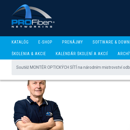
KATALÓG
E-SHOP
PRENÁJMY
SOFTWARE & DOWN
ŠKOLENIA & AKCIE
KALENDÁR ŠKOLENÍ A AKCIÍ
ARCHÍ
Soutěž MONTÉR OPTICKÝCH SÍTÍ na národním mistrovství odbo