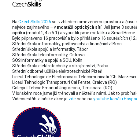
Na
CzechSkills 2026
se vzhledem omezenému prostoru a času
nejvíce zajímavého – v
montáži optických sítí
. Jeli jsme 3 sout
optiku
(modul 1, 4 a 5.1) a vypustili jsme metaliku a SmartHome.
Bylo připraveno 16 pracovišť a bylo přihlášeno 16 soutěžících (12
Střední škola informatiky, poštovnictví a finančnictví Brno
Střední škola spojů a informatiky, Tábor
Střední škola teleinformatiky, Ostrava
SOŠ informatiky a spojů a SOU, Kolín
Střední škola elektrotechniky a strojírenství, Praha
Střední odborné učiliště elektrotechnické Plzeň
Liceul Tehnologic de Electronica si Telecomunicatii "Gh. Marzescu"
Liceul Tehnologic Transporturi Cai Ferate, Craiova (RO)
Colegiul Tehnic Emanuil Ungureanu, Timisoara (RO)
V loňském roce jsme již trénovali a někteří s námi. Jak to probíha
Videosestřih z loňské akce je
zde
nebo na
youtube kanálu Hospo