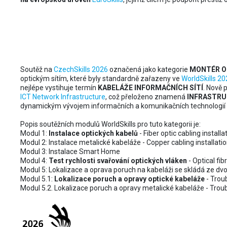
MONTÉR OPTICKÝCH SÍTÍ vychá
INFRASTRUKTURA ICT SÍTÍ Wor
Soutěž na
CzechSkills 2026
označená jako kategorie
MONTÉR O
optickým sítím, které byly standardně zařazeny ve
WorldSkills 20
nejlépe vystihuje termín
KABELÁŽE INFORMAČNÍCH SÍTÍ
. Nově 
ICT Network Infrastructure
, což přeloženo znamená
INFRASTRU
dynamickým vývojem informačních a komunikačních technologií 
Popis soutěžních modulů WorldSkills pro tuto kategorii je:
Modul 1:
Instalace optických kabelů
- Fiber optic cabling installa
Modul 2: Instalace metalické kabeláže - Copper cabling installati
Modul 3: Instalace Smart Home
Modul 4:
Test rychlosti svařování optických vláken
- Optical fib
Modul 5: Lokalizace a oprava poruch na kabeláži se skládá ze dvo
Modul 5.1:
Lokalizace poruch a opravy optické kabeláže
- Troub
Modul 5.2. Lokalizace poruch a opravy metalické kabeláže - Trou
Na CzechSkills 2026 js