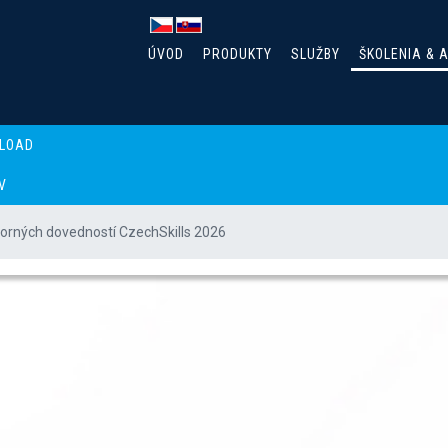
ÚVOD
PRODUKTY
SLUŽBY
ŠKOLENIA & 
LOAD
V
rných dovedností CzechSkills 2026