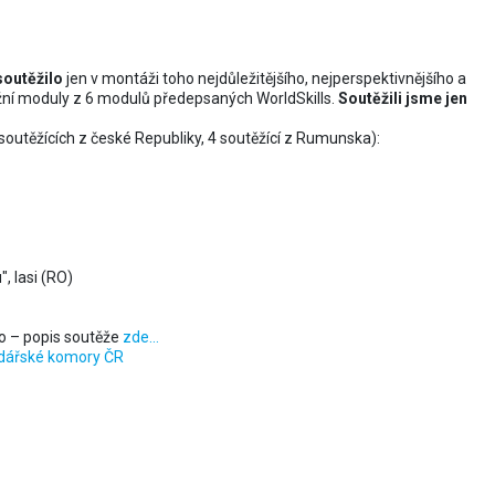
soutěžilo
jen v montáži toho nejdůležitějšího, nejperspektivnějšího a
ěžní moduly z 6 modulů předepsaných WorldSkills.
Soutěžili jsme jen
 soutěžících z české Republiky, 4 soutěžící z Rumunska):
, Iasi (RO)
lo – popis soutěže
zde…
dářské komory ČR