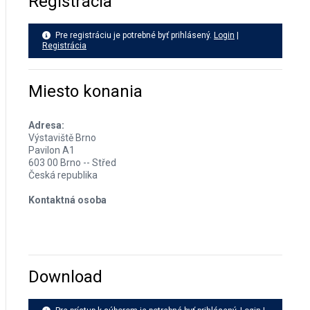
Registrácia
Pre registráciu je potrebné byť prihlásený.
Login
|
Registrácia
Miesto konania
Adresa:
Výstaviště Brno
Pavilon A1
603 00 Brno -- Střed
Česká republika
Kontaktná osoba
Download