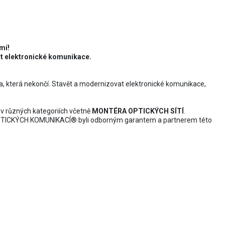
U?
emí!
at elektronické komunikace.
a, která nekončí. Stavět a modernizovat elektronické komunikace,
 v různých kategoriích včetně
MONTÉRA OPTICKÝCH SÍTÍ
.
TICKÝCH KOMUNIKACÍ® byli odborným garantem a partnerem této