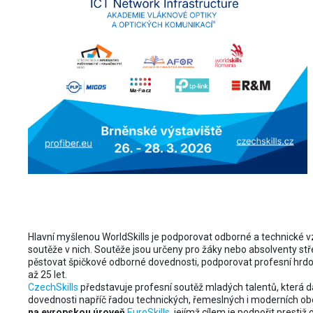
CzechSkills navazují na WorldS
Hlavní myšlenou WorldSkills je podporovat odborné a technické 
soutěže v nich. Soutěže jsou určeny pro žáky nebo absolventy st
pěstovat špičkové odborné dovednosti, podporovat profesní hrdost
až 25 let.
CzechSkills
představuje profesní soutěž mladých talentů, která 
dovednosti napříč řadou technických, řemeslných i moderních ob
na evropskou úroveň
EuroSkills
, jejímž cílem je podpořit presti