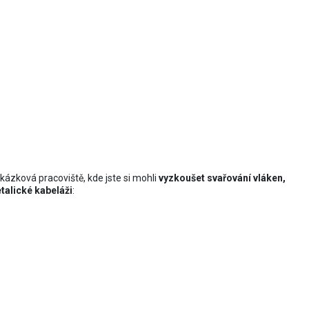
ste si mohli vyzkoušet
kázková pracoviště, kde jste si mohli
vyzkoušet svařování vláken,
talické kabeláži
: