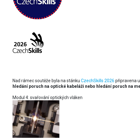
Na CzechSkills 2026 j
metalickou i optickou kabeláž
Nad rámec soutěže byla na stánku
CzechSkills 2026
připravena u
hledání poruch na optické kabeláži nebo hledání poruch na me
Modul 4: svařování optických vláken