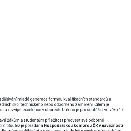
kills
vzdělávání mladé generace formou kvalifikačních standardů a
ředních škol technického nebo odborného zaměření. Cílem je
 a rozvíjet excelence v oborech. Určeno je pro soutěžící ve věku 17
dává žákům a studentům příležitost předvést své odborné
orů. Soutěž je pořádána
Hospodářskou komorou ČR v návaznosti
ž odborného vzdělávání a motivovat mladé lidi v jejich profesní dráze.