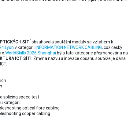
zí z kategorie
ldSkills
PTICKÝCH SÍTÍ
obsahovala soutěžní moduly se vztahem k
24 Lyon
v kategorii
INFORMATION NETWORK CABLING
, což česky
pro
WorldSkills 2026 Shanghai
byla tato kategorie přejmenována na
KTURA ICT SÍTÍ
. Změna názvu a inovace obsahu soutěže je dána
ICT.
tion
on
re splicing speed test
u kategorií:
leshooting optical fibre cabling
bleshooting copper cabling
me soutěžili jen v optice