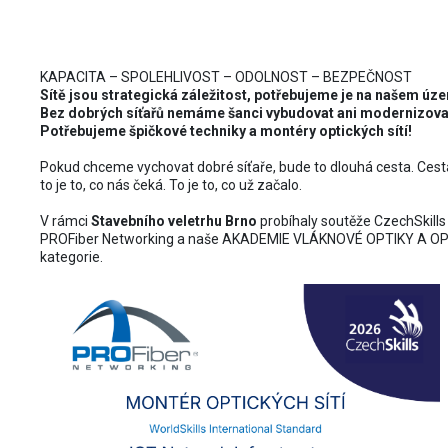
PROČ VŠICHNI CHTĚJÍ OPTIK
KAPACITA – SPOLEHLIVOST – ODOLNOST – BEZPEČNOST
Sítě jsou strategická záležitost, potřebujeme je na našem úz
Bez dobrých síťařů nemáme šanci vybudovat ani modernizov
Potřebujeme špičkové techniky a montéry optických sítí!
Pokud chceme vychovat dobré síťaře, bude to dlouhá cesta. Cest
to je to, co nás čeká. To je to, co už začalo.
V rámci
Stavebního veletrhu Brno
probíhaly soutěže CzechSkills
PROFiber Networking a naše AKADEMIE VLÁKNOVÉ OPTIKY A OP
kategorie.