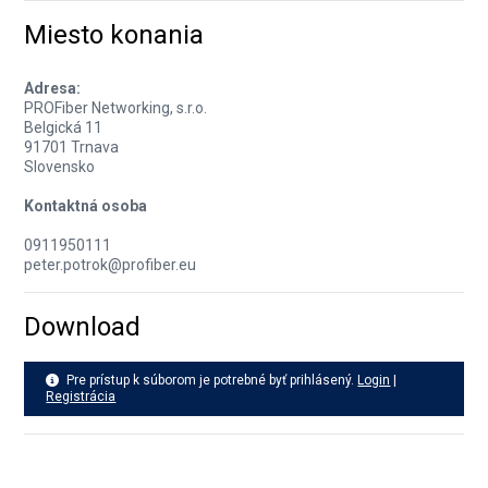
Miesto konania
Adresa:
PROFiber Networking, s.r.o.
Belgická 11
91701 Trnava
Slovensko
Kontaktná osoba
0911950111
peter.potrok@profiber.eu
Download
Pre prístup k súborom je potrebné byť prihlásený.
Login
|
Registrácia