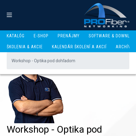
KATALÓG
E-SHOP
PRENÁJMY
SOFTWARE & DOWNLOA
ŠKOLENIA & AKCIE
KALENDÁR ŠKOLENÍ A AKCIÍ
ARCHÍV
Workshop - Optika pod dohľadom
Workshop - Optika pod