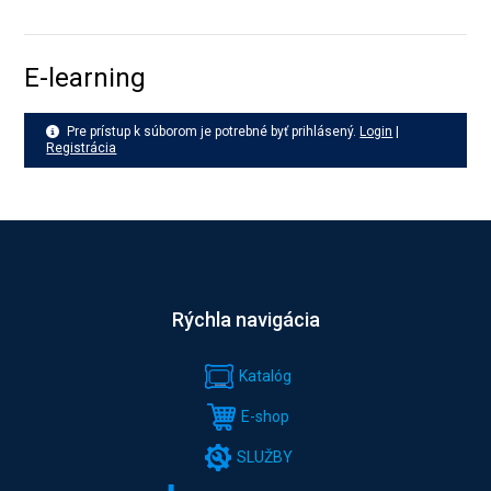
E-learning
Pre prístup k súborom je potrebné byť prihlásený.
Login
|
Registrácia
Rýchla navigácia
Katalóg
E-shop
SLUŽBY