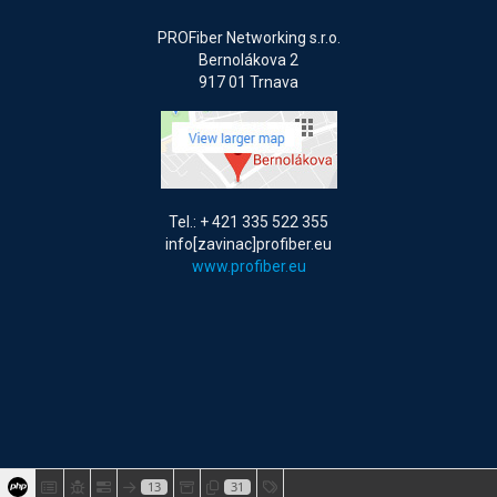
PROFiber Networking s.r.o.
Bernolákova 2
917 01 Trnava
Tel.: + 421 335 522 355
info[zavinac]profiber.eu
www.profiber.eu
13
31