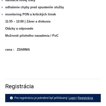
validácia novej trasy
odhalenie chyby pred spustením služby
monitoring PON a kritických liniek
11:55 – 12:00 | Záver a diskusia
Otázky a odpovede
Možnosti pilotného nasadenia / PoC
cena : ZDARMA
Registrácia
Pre registráciu je potrebné byť prihlásený.
Login
|
Registrácia