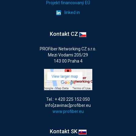
Projekt financovaný EÚ
linked in
Kontakt CZ
PROFiber Networking CZ s.r.o.
Mezi Vodami 205/29
143 00 Praha 4
Tel.: + 420 225 152 050
info[zavinac]profiber.eu
www.profiber.eu
Kontakt SK