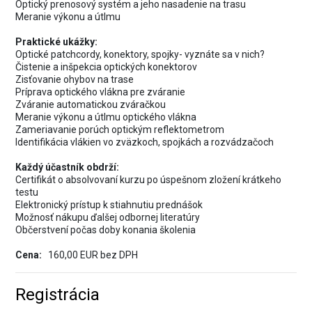
Optický prenosový systém a jeho nasadenie na trasu
Meranie výkonu a útlmu
Praktické ukážky:
Optické patchcordy, konektory, spojky- vyznáte sa v nich?
Čistenie a inšpekcia optických konektorov
Zisťovanie ohybov na trase
Príprava optického vlákna pre zváranie
Zváranie automatickou zváračkou
Meranie výkonu a útlmu optického vlákna
Zameriavanie porúch optickým reflektometrom
Identifikácia vlákien vo zväzkoch, spojkách a rozvádzačoch
Každý účastník obdrží:
Certifikát o absolvovaní kurzu po úspešnom zložení krátkeho
testu
Elektronický prístup k stiahnutiu prednášok
Možnosť nákupu ďalšej odbornej literatúry
Občerstvení počas doby konania školenia
Cena:
160,00 EUR bez DPH
Registrácia