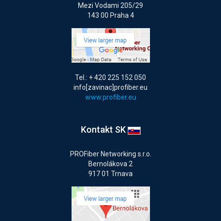
Mezi Vodami 205/29
143 00 Praha 4
Tel.: + 420 225 152 050
info[zavinac]profiber.eu
www.profiber.eu
Kontakt SK
PROFiber Networking s.r.o.
Bernolákova 2
917 01 Trnava