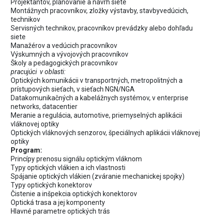
Projektantov, plánovanie a návrh siete
Montážnych pracovníkov, zložky výstavby, stavbyvedúcich,
technikov
Servisných technikov, pracovníkov prevádzky alebo dohľadu
siete
Manažérov a vedúcich pracovníkov
Výskumných a vývojových pracovníkov
Školy a pedagogických pracovníkov
pracujúci v oblasti:
Optických komunikácii v transportných, metropolitných a
prístupových sieťach, v sieťach NGN/NGA
Datakomunikačných a kabelážnych systémov, v enterprise
networks, datacentier
Meranie a regulácia, automotive, priemyselných aplikácii
vláknovej optiky
Optických vláknových senzorov, špeciálnych aplikácii vláknovej
optiky
Program:
Princípy prenosu signálu optickým vláknom
Typy optických vlákien a ich vlastnosti
Spájanie optických vlákien (zváranie mechanickej spojky)
Typy optických konektorov
Čistenie a inšpekcia optických konektorov
Optická trasa a jej komponenty
Hlavné parametre optických trás