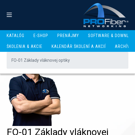
KATALÓG
E-SHOP
PRENÁJMY
SOFTWARE & DOWNLOA
ŠKOLENIA & AKCIE
KALENDÁR ŠKOLENÍ A AKCIÍ
ARCHÍV
FO-01 Základy vláknovej optiky
FO-01 Základy vláknovej