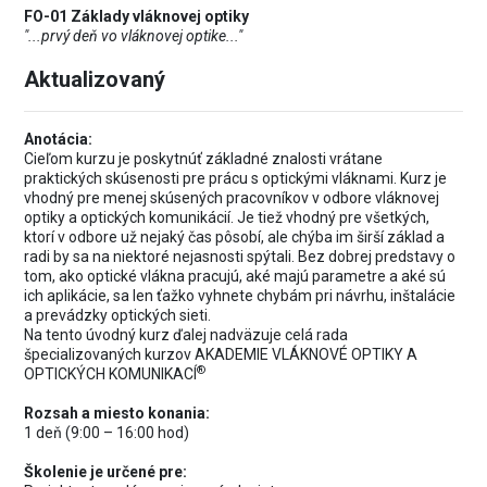
FO-01 Základy vláknovej optiky
"...prvý deň vo vláknovej optike..."
Aktualizovaný
Anotácia:
Cieľom kurzu je poskytnúť základné znalosti vrátane
praktických skúsenosti pre prácu s optickými vláknami. Kurz je
vhodný pre menej skúsených pracovníkov v odbore vláknovej
optiky a optických komunikácií. Je tiež vhodný pre všetkých,
ktorí v odbore už nejaký čas pôsobí, ale chýba im širší základ a
radi by sa na niektoré nejasnosti spýtali. Bez dobrej predstavy o
tom, ako optické vlákna pracujú, aké majú parametre a aké sú
ich aplikácie, sa len ťažko vyhnete chybám pri návrhu, inštalácie
a prevádzky optických sieti.
Na tento úvodný kurz ďalej nadväzuje celá rada
špecializovaných kurzov AKADEMIE VLÁKNOVÉ OPTIKY A
®
OPTICKÝCH KOMUNIKACÍ
Rozsah a miesto konania:
1 deň (9:00 – 16:00 hod)
Školenie je určené pre: