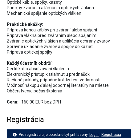
Optické káble, spojky, kazety
Princípy zvárania a lámania optických vlákien
Mechanické spájanie optických vlákien
Praktické ukážky:
Príprava konca káblov pri zváraní alebo spájaní
Príprava vlákna pred zváraním alebo spájaním
Zváranie optických vlákien a aplikácia ochrany zvarov
Správne ukladanie zvarov a spojov do kaziet
Príprava optickej spojky
Každý účastník obdrží:
Certifikát o absolvovaní školenia
Elektronický prístup k stiahnutiu prednášok
Riešené príklady, prípadne krátky test vedomosti
Možnosť nákupu ďalšej odbornej literatúry na mieste
Občerstvenie počas školenia
Cena:
160,00 EUR bez DPH
Registrácia
Pre registráciu je potrebné byť prihlásený.
Login
|
Registrácia