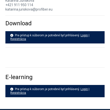
Katarína Jurišková
+421 911 950 114
katarina.juriskova@profiber.eu
Download
Pre prístup k súborom je potrebné byť prihlásený.
Login
|
Registrácia
E-learning
Pre prístup k súborom je potrebné byť prihlásený.
Login
|
Registrácia