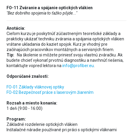
FO-11 Zváranie a spájanie optických vlákien
"Bez dobrého spojenia to ťažko pôjde..."
Anotácia:
Cieľom kurzu je poskytnúť zúčastneným teoretické základy a
prakticky ukázať techniku zvárania a spájania optických vlákien
vrátane ukladania do kaziet spojok. Kurz je vhodný pre
začínajúcich pracovníkov montážnych a servisných firiem.
Tip:
Na školenie si môžete priniesť svoju vlastnú zváračku. Ak
budete chcieť vykonať prvotnú diagnostiku a navrhnúť riešenia,
kontaktujte vopred lektora na
info@profiber.eu
.
Odporúčané znalosti:
FO-01 Základy vláknovej optiky
FO-02 Bezpečnosť práce s laserovým žiarením
Rozsah a miesto konania:
1 deň (9:00 - 16:00)
Program:
Základné rozdelenie optických vlákien
Inštalačné náradie používané pri práci s optickými vláknami