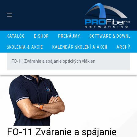
KATALÓG
E-SHOP
PRENÁJMY
SOFTWARE & DOWNLOA
ŠKOLENIA & AKCIE
KALENDÁR ŠKOLENÍ A AKCIÍ
ARCHÍV
FO-11 Zváranie a spájanie optických vlákien
FO-11 Zváranie a spájanie