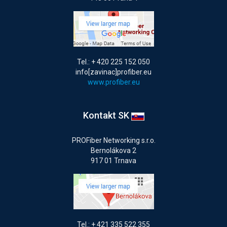
Tel.: + 420 225 152 050
info[zavinac]profiber.eu
www.profiber.eu
Kontakt SK
PROFiber Networking s.r.o.
Bernolákova 2
917 01 Trnava
Tel.: + 421 335 522 355