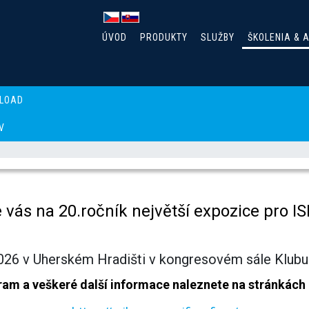
ÚVOD
PRODUKTY
SLUŽBY
ŠKOLENIA & 
LOAD
V
vás na 20.ročník největší expozice pro IS
026 v Uherském Hradišti v kongresovém sále Klubu 
am a veškeré další informace naleznete na stránkách