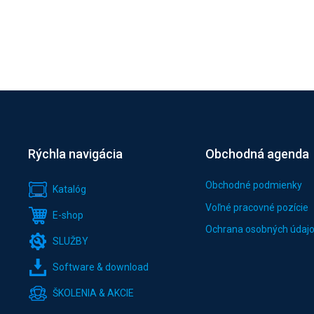
Rýchla navigácia
Obchodná agenda
Obchodné podmienky
Katalóg
Voľné pracovné pozície
E-shop
Ochrana osobných údaj
SLUŽBY
Software & download
ŠKOLENIA & AKCIE