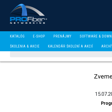
KATALÓG
E-SHOP
PRENÁJMY
SOFTWARE & DOWN
ŠKOLENIA & AKCIE
KALENDÁR ŠKOLENÍ A AKCIÍ
ARCHÍ
Zveme 
15.07.2
Progr