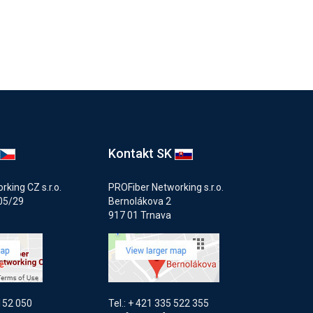
Kontakt SK
king CZ s.r.o.
PROFiber Networking s.r.o.
05/29
Bernolákova 2
917 01 Trnava
 152 050
Tel.: + 421 335 522 355