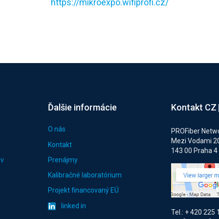
https://mikroexpo.wifiprofi.cz/
Ďalšie informácie
Kontakt CZ
O nás
PROFiber Networ
Mezi Vodami 2
Kontakt
143 00 Praha 4
ov
Prenájmy
Kalibračné laboratórium
Projekt financovaný EÚ
linked in
Tel.: + 420 225