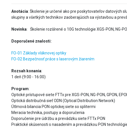
Anotácia
: Školenie je určené ako pre poskytovateľov datových sl
skupiny a všetkých technikov zaoberajúcich sa výstavbou a prev
Novinka
: Školenie rozšírené o 10G technológie XGS-PON, NG-PO
Doporučené znalosti:
FO-01 Základy vláknovej optiky
FO-02 Bezpečnosť práce s laserovým žiarením
Rozsah konania
:
1 deň (9:00 - 16:00)
Program
:
Optické prístupové siete FTTx pre XGS-PON, NG-PON, GPON, EP
Optická distribučná sieť ODN (Optical Distribution Network)
Útlmová bilancia PON optickej siete so splitermi
Meracia technika, postupy a doporučenia
Doporučenie pre údržbu a prevádzku siete FTTx PON
Praktické skúsenosti s nasadením a prevádzkou PON technológi