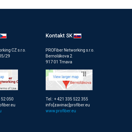
Kontakt SK
king CZ s.r.o.
PROFiber Networking s.r.o.
05/29
Bernolákova 2
917 01 Trnava
 152 050
Tel.: + 421 335 522 355
ofiber.eu
info[zavinac]profiber.eu
u
www.profiber.eu