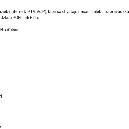
užieb (internet, IPTV, VoIP), ktorí sa chystajú nasadiť, alebo už prevád
ádzkou PON sieti FTTx.
N a ďaľšie.
ON
e