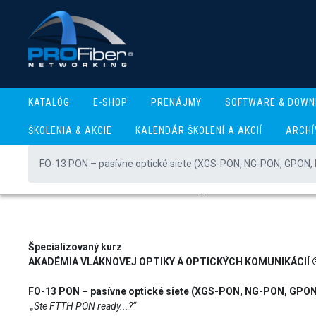
KATALÓG
E-SHOP
PRENÁJMY
SOFTWARE & DOWN
ŠKOLENIA & AKCIE
KALENDÁR ŠKOLENÍ A AKCIÍ
ARCHÍ
FO-13 PON – pasívne optické siete (XGS-PON, NG-PON, GPON,
FO-13 PON – pasívne 
Špecializovaný kurz
AKADÉMIA VLÁKNOVEJ OPTIKY A OPTICKÝCH KOMUNIKÁCIÍ 
FO-13 PON – pasívne optické siete (XGS-PON, NG-PON, GPO
„Ste FTTH PON ready...?“