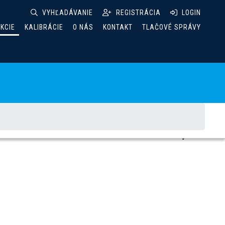
VYHĽADÁVANIE
REGISTRÁCIA
LOGIN
AKCIE
KALIBRÁCIE
O NÁS
KONTAKT
TLAČOVÉ SPRÁVY
 NG-PON, GPON, EPON)