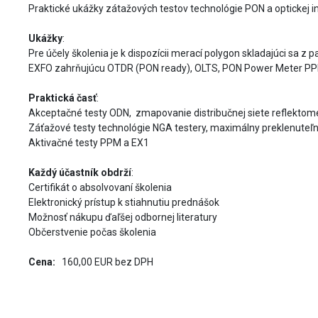
Praktické ukážky zátažových testov technológie PON a optickej i
Ukážky
:
Pre účely školenia je k dispozícii merací polygon skladajúci sa 
EXFO zahrňujúcu OTDR (PON ready), OLTS, PON Power Meter PPM-3
Praktická časť
:
Akceptačné testy ODN, zmapovanie distribučnej siete reflektom
Záťažové testy technológie NGA testery, maximálny preklenuteľn
Aktivačné testy PPM a EX1
Každý účastník obdrží
:
Certifikát o absolvovaní školenia
Elektronický prístup k stiahnutiu prednášok
Možnosť nákupu ďaľšej odbornej literatury
Občerstvenie počas školenia
Cena:
160,00 EUR bez DPH