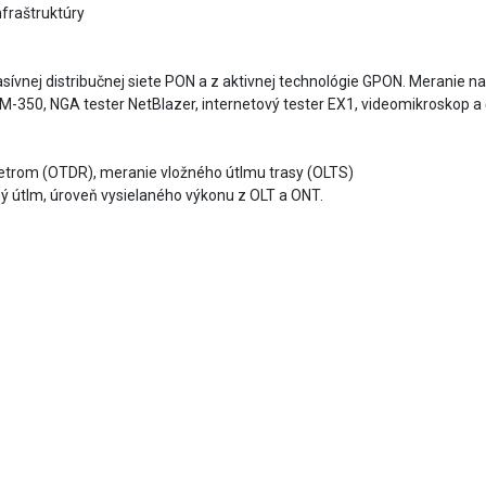
nfraštruktúry
z pasívnej distribučnej siete PON a z aktivnej technológie GPON. Meranie
50, NGA tester NetBlazer, internetový tester EX1, videomikroskop a 
etrom (OTDR), meranie vložného útlmu trasy (OLTS)
ý útlm, úroveň vysielaného výkonu z OLT a ONT.