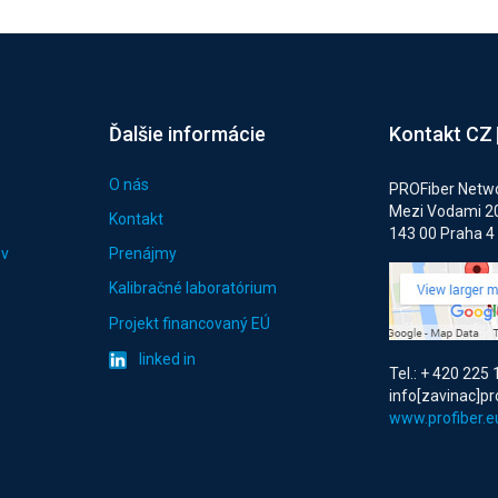
Ďalšie informácie
Kontakt CZ
O nás
PROFiber Networ
Mezi Vodami 2
Kontakt
143 00 Praha 4
ov
Prenájmy
Kalibračné laboratórium
Projekt financovaný EÚ
linked in
Tel.: + 420 225
info[zavinac]pr
www.profiber.e