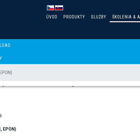
ÚVOD
PRODUKTY
SLUŽBY
ŠKOLENIA & 
LOAD
V
 EPON)
optické siete (XGS-PON,
®
N, EPON)