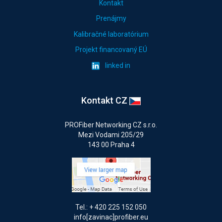
Kontakt
Prenájmy
Kalibračné laboratórium
Projekt financovaný EÚ
linked in
Kontakt CZ
PROFiber Networking CZ s.r.o.
Mezi Vodami 205/29
143 00 Praha 4
Tel.: + 420 225 152 050
info[zavinac]profiber.eu