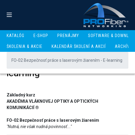
KATALÓG
E-SHOP
PRENÁJMY
SOFTWARE & DOWNLOA
FO-02 Bezpečnosť práce s
ŠKOLENIA & AKCIE
KALENDÁR ŠKOLENÍ A AKCIÍ
ARCHÍV
laserovým žiarením - E-
FO-02 Bezpečnosť práce s laserovým žiarením - E-learning
learning
Základný kurz
AKADÉMIA VLÁKNOVEJ OPTIKY A OPTICKÝCH
KOMUNIKÁCIÍ ®
FO-02 Bezpečnosť práce s laserovým žiarením
"Nutná, nie však nudná povinnosť..."