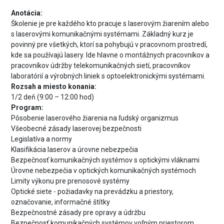
Anotácia:
Školenie je pre každého kto pracuje s laserovým žiarením alebo
s laserovými komunikačnými systémami. Základný kurz je
povinný pre všetkých, ktorí sa pohybujú v pracovnom prostredí,
kde sa používajú lasery. Ide hlavne o montážnych pracovníkov a
pracovníkov údržby telekomunikačných sietí, pracovníkov
laboratórií a výrobných liniek s optoelektronickými systémami.
Rozsah a miesto konania:
1/2 deň (9:00 – 12:00 hod)
Program:
Pôsobenie laserového žiarenia na ľudský organizmus
Všeobecné zásady laserovej bezpečnosti
Legislatíva a normy
Klasifikácia laserov a úrovne nebezpečia
Bezpečnosť komunikačných systémov s optickými vláknami
Úrovne nebezpečia v optických komunikačných systémoch
Limity výkonu pre prenosové systémy
Optické siete - požiadavky na prevádzku a priestory,
označovanie, informačné štítky
Bezpečnostné zásady pre opravy a údržbu
Bezpečnosť komunikačných systémov voľným priestorom