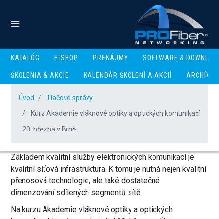
KATALÓG
E-SHOP
PRENÁJMY
SOFTWARE & DOWNLOA
Kurz Akademie vláknové
ŠKOLENIA & AKCIE
KALENDÁR ŠKOLENÍ A AKCIÍ
ARCHÍV
optiky a optických
Úvod
Tlačové správy
komunikací 20. března v
Kurz Akademie vláknové optiky a optických komunikací
Brně
20. března v Brně
Základem kvalitní služby elektronických komunikací je
kvalitní síťová infrastruktura. K tomu je nutná nejen kvalitní
přenosová technologie, ale také dostatečné
dimenzování sdílených segmentů sítě.
Na kurzu Akademie vláknové optiky a optických