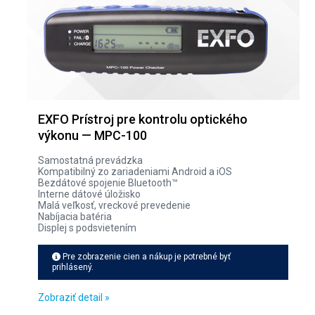
EXFO Prístroj pre kontrolu optického
výkonu — MPC-100
Samostatná prevádzka
Kompatibilný zo zariadeniami Android a iOS
Bezdátové spojenie Bluetooth™
Interne dátové úložisko
Malá veľkosť, vreckové prevedenie
Nabíjacia batéria
Displej s podsvietením
Pre zobrazenie cien a nákup je potrebné byť
prihlásený.
Zobraziť detail »