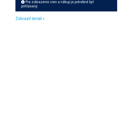
Pre zobrazenie cien a nákup je potrebné byť
prihlásený.
Zobraziť detail »