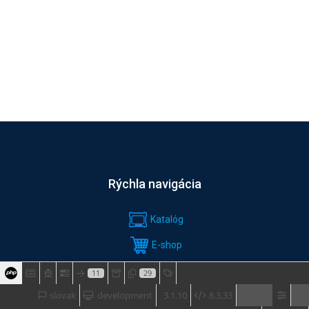
Rýchla navigácia
Katalóg
E-shop
SLUŽBY
11
29
slovak
development
3.1.10
8.3.33
Software & download