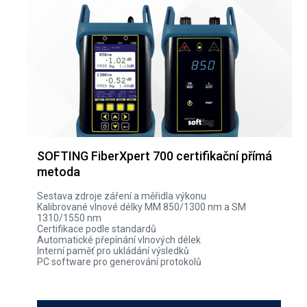
SOFTING FiberXpert 700 certifikační přímá
metoda
Sestava zdroje záření a měřidla výkonu
Kalibrované vlnové délky MM 850/1300 nm a SM
1310/1550 nm
Certifikace podle standardů
Automatické přepínání vlnových délek
Interní paměť pro ukládání výsledků
PC software pro generování protokolů