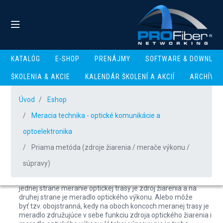
KATALÓG
E-SHOP
PRENÁJMY
SOFTWARE & DOWNLOA
ŠKOLENIA & AKCIE
KALENDÁR ŠKOLENÍ A AKCIÍ
ARCHÍV
Priama metóda (zdroje
Úvod
žiarenia / merače
Eshop
Meracia technika - optické komunikácie a
výkonu / súpravy)
optoelektronika
Priama metóda (zdroje žiarenia / merače výkonu /
Priama metóda je základné meradlo (meracia súprava)
pre overenie kvality vybudovanej optickej trasy ako je útlm,
súpravy)
prípadne útlm odrazu a dĺžka trasy. Priama metóda môže
byť tzv. jednostranná, kedy na
jednej strane meranie optickej trasy je zdroj žiarenia a na
druhej strane je meradlo optického výkonu. Alebo môže
byť tzv. obojstranná, kedy na oboch koncoch meranej trasy je
meradlo združujúce v sebe funkciu zdroja optického žiarenia i