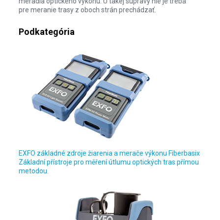
meradla optického výkonu. U takej súpravy nie je treba
pre meranie trasy z oboch strán prechádzať.
Podkategória
EXFO základné zdroje žiarenia a merače výkonu Fiberbasix
Základní přístroje pro měření útlumu optických tras přímou
metodou.