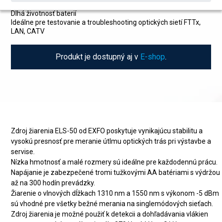
Vysoká presnosť, nízka cena
Dlhá životnosť baterií
Ideálne pre testovanie a troubleshooting optických sietí FTTx,
LAN, CATV
Produkt je dostupný aj v
E-shop
.
Zdroj žiarenia ELS-50 od EXFO poskytuje vynikajúcu stabilitu a
vysokú presnosť pre meranie útlmu optických trás pri výstavbe a
servise.
Nízka hmotnosť a malé rozmery sú ideálne pre každodennú prácu.
Napájanie je zabezpečené tromi tužkovými AA batériami s výdržou
až na 300 hodín prevádzky.
Žiarenie o vlnových dĺžkach 1310 nm a 1550 nm s výkonom -5 dBm
sú vhodné pre všetky bežné merania na singlemódových sieťach.
Zdroj žiarenia je možné použiť k detekcii a dohľadávania vlákien