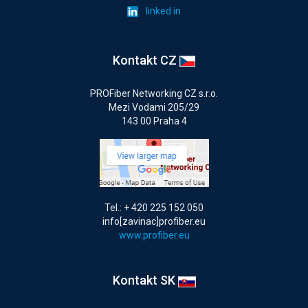
linked in
Kontakt CZ
PROFiber Networking CZ s.r.o.
Mezi Vodami 205/29
143 00 Praha 4
Tel.: + 420 225 152 050
info[zavinac]profiber.eu
www.profiber.eu
Kontakt SK