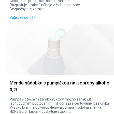
Odstraňuje prach, olej, špinu a vlhkosť
Rozptyľuje statické náboje z čiel konektorov
Bezpečný pre zdravie
Zobraziť detail »
Menda nádobka s pumpičkou na isopropylalkohol
0,2l
Pumpa s otočným zámkom, ktorý možno zamknúť
jednoduchým pootočením – vhodná pre cestovanie, bez úniku
Vysoko kvalitná polypropylénová pumpa – odolná a ľahká
HDPE Euro fľaška – poskytuje stabiln...