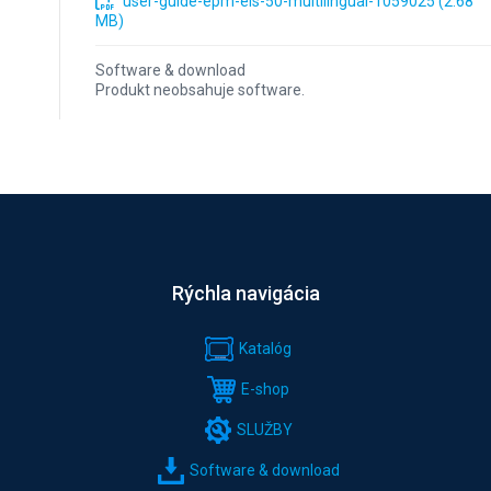
user-guide-epm-els-50-multilingual-1059025 (2.68
MB)
Software & download
Produkt neobsahuje software.
Rýchla navigácia
Katalóg
E-shop
SLUŽBY
Software & download