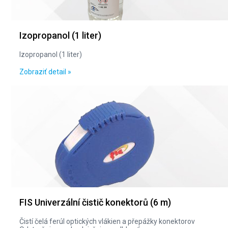
Izopropanol (1 liter)
Izopropanol (1 liter)
Zobraziť detail »
FIS Univerzální čistič konektorů (6 m)
Čistí čelá ferúl optických vlákien a přepážky konektorov