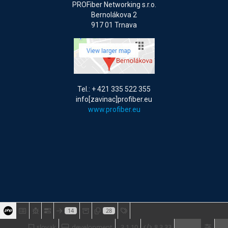
PROFiber Networking s.r.o.
Bernolákova 2
917 01 Trnava
Tel.: + 421 335 522 355
info[zavinac]profiber.eu
www.profiber.eu
14
28
slovak
development
3.1.10
8.3.33