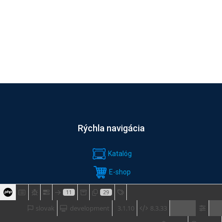
Rýchla navigácia
Katalóg
E-shop
SLUŽBY
11
29
slovak
development
3.1.10
8.3.33
Software & download