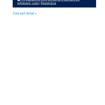
prihlásený.
Login
|
Registrácia
Zobraziť detail »