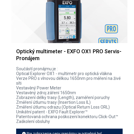
Optický multimeter - EXFO OX1 PRO Servis-
Pronájem
Součástí pronájmu je :
Optical Explorer OX1 - multimetr pro optická vlákna
Verze PRO s vlnovou délkou 1650nm pro měření na živé
síti
Vestavěný Power Meter
Vestavěný zdroj záření 1650nm
Zobrazení délky trasy (Length), zaměření poruchy
Změření útlumu trasy (Insertion Loss IL)
Změření útlumu odrazu (Optical Return Loss ORL)
Unikátní patent - EXFO Fault Explorer™
Patentovaná ochrana poškození konektoru Click-Out™
Zaškolení obsluhy
Pre zobrazenie ceny prenájmu je potrebné byť