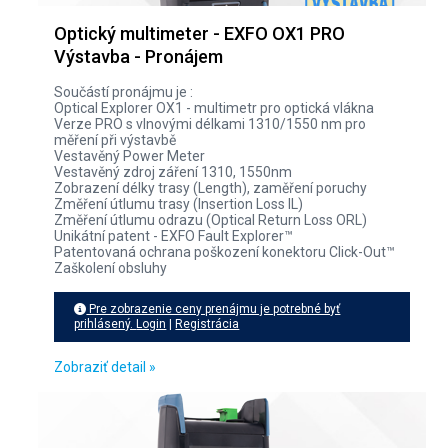
Optický multimeter - EXFO OX1 PRO
Výstavba - Pronájem
Součástí pronájmu je :
Optical Explorer OX1 - multimetr pro optická vlákna
Verze PRO s vlnovými délkami 1310/1550 nm pro
měření při výstavbě
Vestavěný Power Meter
Vestavěný zdroj záření 1310, 1550nm
Zobrazení délky trasy (Length), zaměření poruchy
Změření útlumu trasy (Insertion Loss IL)
Změření útlumu odrazu (Optical Return Loss ORL)
Unikátní patent - EXFO Fault Explorer™
Patentovaná ochrana poškození konektoru Click-Out™
Zaškolení obsluhy
Pre zobrazenie ceny prenájmu je potrebné byť
prihlásený.
Login
|
Registrácia
Zobraziť detail »