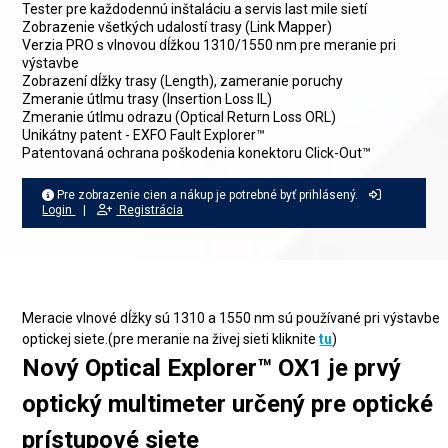
Tester pre každodennú inštaláciu a servis last mile sietí
Zobrazenie všetkých udalostí trasy (Link Mapper)
Verzia PRO s vlnovou dĺžkou 1310/1550 nm pre meranie pri
výstavbe
Zobrazení dĺžky trasy (Length), zameranie poruchy
Zmeranie útlmu trasy (Insertion Loss IL)
Zmeranie útlmu odrazu (Optical Return Loss ORL)
Unikátny patent - EXFO Fault Explorer™
Patentovaná ochrana poškodenia konektoru Click-Out™
Pre zobrazenie cien a nákup je potrebné byť prihlásený.
Login
|
Registrácia
Meracie vlnové dĺžky sú 1310 a 1550 nm sú používané pri výstavbe
optickej siete.(pre meranie na živej sieti kliknite
tu
)
Nový Optical Explorer™ OX1 je prvý
optický multimeter určený pre optické
prístupové siete