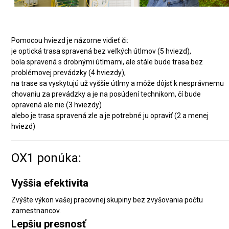
Pomocou hviezd je názorne vidieť či:
je optická trasa spravená bez veľkých útlmov (5 hviezd),
bola spravená s drobnými útlmami, ale stále bude trasa bez
problémovej prevádzky (4 hviezdy),
na trase sa vyskytujú už vyššie útlmy a môže dôjsť k nesprávnemu
chovaniu za prevádzky a je na posúdení technikom, čí bude
opravená ale nie (3 hviezdy)
alebo je trasa spravená zle a je potrebné ju opraviť (2 a menej
hviezd)
OX1 ponúka:
Vyššia efektivita
Zvýšte výkon vašej pracovnej skupiny bez zvyšovania počtu
zamestnancov.
Lepšiu presnosť