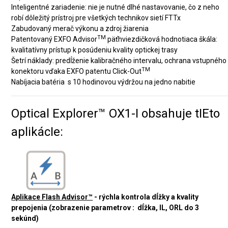
Inteligentné zariadenie: nie je nutné dlhé nastavovanie, čo z neho
robí dôležitý prístroj pre všetkých technikov sietí FTTx
Zabudovaný merač výkonu a zdroj žiarenia
TM
Patentovaný EXFO Advisor
päťhviezdičková hodnotiaca škála:
kvalitatívny prístup k posúdeniu kvality optickej trasy
Šetrí náklady: predĺženie kalibračného intervalu, ochrana vstupného
TM
konektoru vďaka EXFO patentu Click-Out
Nabíjacia batéria s 10 hodinovou výdržou na jedno nabitie
Optical Explorer™ OX1-I obsahuje tIEto
aplikácIe:
Aplikace Flash Advisor™
-
rýchla kontrola dĺžky a kvality
prepojenia (zobrazenie parametrov : dĺžka, IL, ORL do 3
sekúnd)