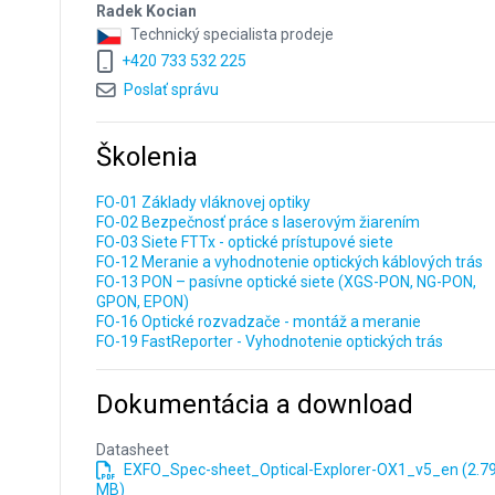
Radek Kocian
Technický specialista prodeje
+420 733 532 225
Poslať správu
Školenia
FO-01 Základy vláknovej optiky
FO-02 Bezpečnosť práce s laserovým žiarením
FO-03 Siete FTTx - optické prístupové siete
FO-12 Meranie a vyhodnotenie optických káblových trás
FO-13 PON – pasívne optické siete (XGS-PON, NG-PON,
GPON, EPON)
FO-16 Optické rozvadzače - montáž a meranie
FO-19 FastReporter - Vyhodnotenie optických trás
Dokumentácia a download
Datasheet
EXFO_Spec-sheet_Optical-Explorer-OX1_v5_en (2.7
MB)