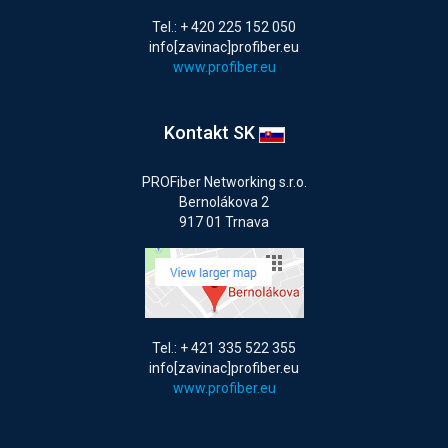
Tel.: + 420 225 152 050
info[zavinac]profiber.eu
www.profiber.eu
Kontakt SK
PROFiber Networking s.r.o.
Bernolákova 2
917 01 Trnava
Tel.: + 421 335 522 355
info[zavinac]profiber.eu
www.profiber.eu