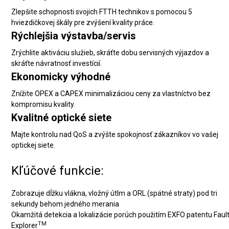
Zlepšite schopnosti svojich FTTH technikov s pomocou 5
hviezdičkovej škály pre zvýšení kvality práce.
Rýchlejšia výstavba/servis
Zrýchlite aktiváciu služieb, skráťte dobu servisných výjazdov a
skráťte návratnosť investícií.
Ekonomicky výhodné
Znížite OPEX a CAPEX minimalizáciou ceny za vlastníctvo bez
kompromisu kvality.
Kvalitné optické siete
Majte kontrolu nad QoS a zvýšte spokojnosť zákazníkov vo vašej
optickej siete.
Kľúčové funkcie:
Zobrazuje dĺžku vlákna, vložný útlm a ORL (spätné straty) pod tri
sekundy behom jedného merania
Okamžitá detekcia a lokalizácie porúch použitím EXFO patentu Faul
TM
Explorer