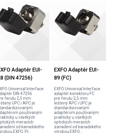
XFO Adaptér EUI-
EXFO Adaptér EUI-
8 (DIN 47256)
89 (FC)
XFO Universal Interface
EXFO Universal Interface
daptér DIN 47256
adaptér konektoru FC
re ferulu 2,5 mm
pre ferulu 2,5 mm
eštený UPC i APC je
leštený APC i UPC je
tandardizovaným
štandardizovaným
daptérom používaným
adaptérom používaným
rakticky u všetkých
prakticky u všetkých
ptických meracích
optických meracích
ariadení od kanadského
zariadení od kanadského
ýrobcu EXFO. Pr...
výrobcu EXFO....