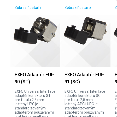
Zobraziť detail »
Zobraziť detail »
Z
EXFO Adaptér EUI-
EXFO Adaptér EUI-
E
90 (ST)
91 (SC)
9
EXFO Universal Interface
EXFO Universal Interface
E
adaptér konektoru ST
adaptér konektoru SC
a
pre ferulu 2,5 mm
pre feruli 2,5 mm
E
leštený UPC je
leštený APC i UPC je
l
štandardizovaným
štandardizovaným
š
adaptérom používaným
adaptérom používaným
a
prakticky u všetkých
prakticky u všetkých
p