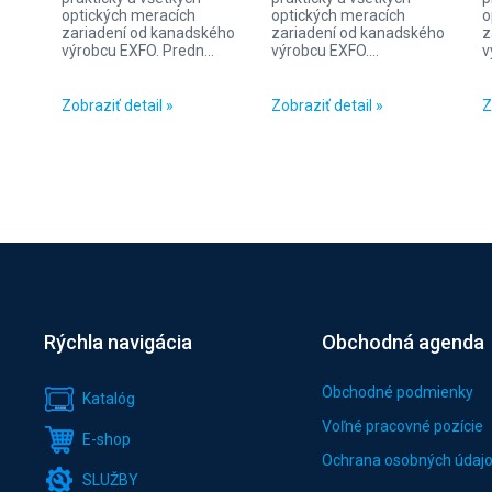
optických meracích
optických meracích
o
zariadení od kanadského
zariadení od kanadského
z
výrobcu EXFO. Predn...
výrobcu EXFO....
v
Zobraziť detail »
Zobraziť detail »
Z
Rýchla navigácia
Obchodná agenda
Obchodné podmienky
Katalóg
Voľné pracovné pozície
E-shop
Ochrana osobných údaj
SLUŽBY