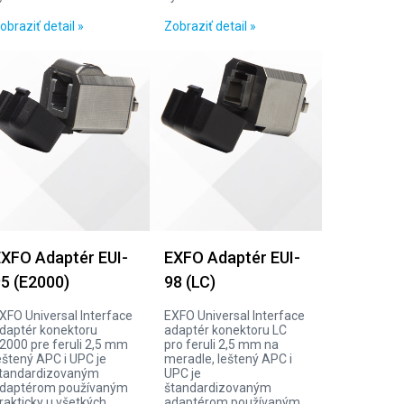
obraziť detail »
Zobraziť detail »
XFO Adaptér EUI-
EXFO Adaptér EUI-
5 (E2000)
98 (LC)
XFO Universal Interface
EXFO Universal Interface
daptér konektoru
adaptér konektoru LC
2000 pre feruli 2,5 mm
pro feruli 2,5 mm na
eštený APC i UPC je
meradle, leštený APC i
tandardizovaným
UPC je
daptérom používaným
štandardizovaným
rakticky u všetkých
adaptérom používaným