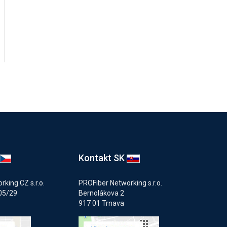
Kontakt SK
king CZ s.r.o.
PROFiber Networking s.r.o.
05/29
Bernolákova 2
917 01 Trnava