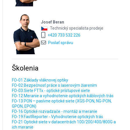
Josef Beran
Technický specialista prodeje
+420 733 532 226
Poslať správu
Školenia
FO-01 Základy vláknovej optiky
FO-02 Bezpečnosť práce s laserovým žiarením
FO-03 Siete FTTx - optické prístupové siete
FO-12 Meranie a vyhodnotenie optických káblových trás
FO-13 PON – pasívne optické siete (XGS-PON, NG-PON,
GPON, EPON)
FO-16 Optické rozvadzače - montáž a meranie
FO-19 FastReporter - Vyhodnotenie optických trás
FO-21 Optické siete v datacentrách 100/200/400/800G a
ich meranie