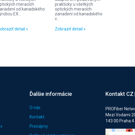
ptických meracích
prakticky u všetkých
ariadení od kanadského
optických meracích
ýrobcu EX...
zariadení od kanadského
v...
obraziť detail »
Zobraziť detail »
Ďalšie informácie
Kontakt CZ
O nás
PROFiber Networ
Mezi Vodami 2
Kontakt
143 00 Praha 4
ov
Prenájmy