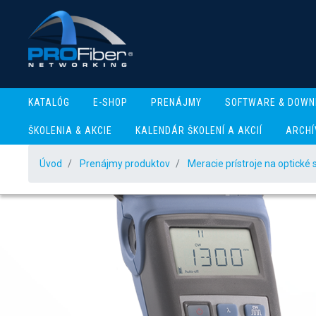
KATALÓG
E-SHOP
PRENÁJMY
SOFTWARE & DOWN
ŠKOLENIA & AKCIE
KALENDÁR ŠKOLENÍ A AKCIÍ
ARCHÍ
Úvod
Prenájmy produktov
Meracie prístroje na optické 