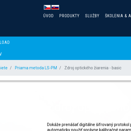
ÚVOD
PRODUKTY
SLUŽBY
ŠKOLENIA & 
LOAD
V
siete
Priama metoda LS-PM
Zdroj optického žiarenia - basic
Zdroj optického 
Dokáže prenášať digitálne šifrovaný protokol p
automaticky použiť správne kalibračné para