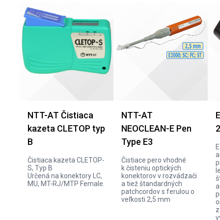
NTT-AT Čistiaca
NTT-AT
E
kazeta CLETOP typ
NEOCLEAN-E Pen
2
B
Type E3
E
a
Čistiaca kazeta CLETOP-
Čistiace pero vhodné
p
S, Typ B
k čisteniu optických
l
Určená na konektory LC,
konektorov v rozvádzači
š
MU, MT-RJ/MTP Female.
a tiež štandardných
a
patchcordov s ferulou o
p
veľkosti 2,5 mm
o
z
v