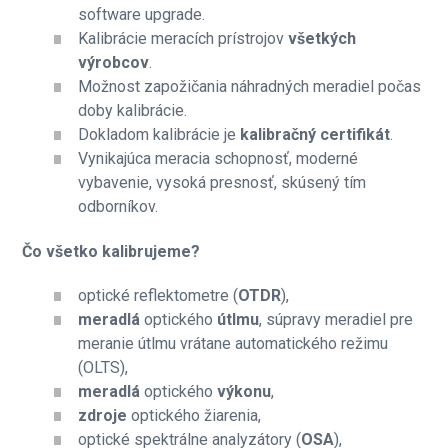
software upgrade.
Kalibrácie meracích prístrojov
všetkých
výrobcov
.
Možnost zapožičania náhradných meradiel počas
doby kalibrácie.
Dokladom kalibrácie je
kalibračný certifikát
.
Vynikajúca meracia schopnosť, moderné
vybavenie, vysoká presnosť, skúsený tím
odborníkov.
Čo všetko kalibrujeme?
optické reflektometre (
OTDR
),
meradlá
optického
útlmu
, súpravy meradiel pre
meranie útlmu vrátane automatického režimu
(OLTS),
meradlá
optického
výkonu
,
zdroje
optického žiarenia,
optické spektrálne analyzátory (
OSA
),