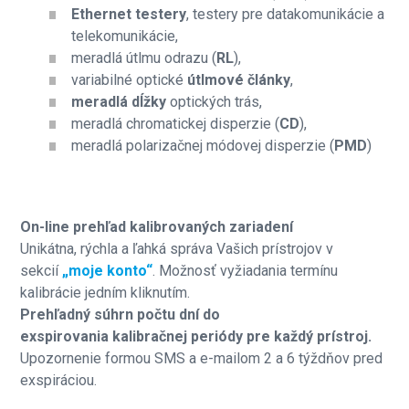
Ethernet testery
, testery pre datakomunikácie a
telekomunikácie,
meradlá útlmu odrazu (
RL
),
variabilné optické
útlmové články
,
meradlá dĺžky
optických trás,
meradlá chromatickej disperzie (
CD
),
meradlá polarizačnej módovej disperzie (
PMD
)
On-line prehľad kalibrovaných zariadení
Unikátna, rýchla a ľahká správa Vašich prístrojov v
sekcií
„moje konto“
. Možnosť vyžiadania termínu
kalibrácie jedním kliknutím.
Prehľadný súhrn počtu dní do
exspirovania kalibračnej periódy pre každý prístroj.
Upozornenie formou SMS a e-mailom 2 a 6 týždňov pred
exspiráciou.