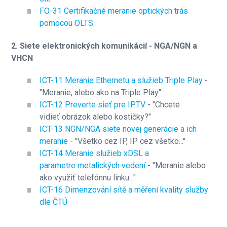
FO-31 Certifikačné meranie optických trás
pomocou OLTS
2. Siete elektronických komunikácií - NGA/NGN a
VHCN
ICT-11 Meranie Ethernetu a služieb Triple Play
-
"Meranie, alebo ako na Triple Play"
ICT-12 Preverte sieť pre IPTV
- "Chcete
vidieť obrázok alebo kostičky?"
ICT-13 NGN/NGA siete novej generácie a ich
meranie
- "Všetko cez IP, IP cez všetko..."
ICT-14 Meranie služieb xDSL a
parametre metalických vedení
- "Meranie alebo
ako využiť telefónnu linku..."
ICT-1
6 Dimenzování sítě a měření kvality služby
dle ČTÚ