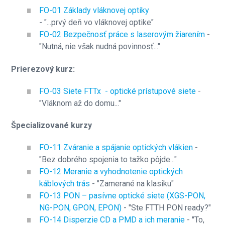
FO-01 Základy vláknovej optiky
- "...prvý deň vo vláknovej optike"
FO-02 Bezpečnosť práce s laserovým žiarením
-
"Nutná, nie však nudná povinnosť..."
Prierezový kurz:
FO-03 Siete FTTx - optické prístupové siete
-
"Vláknom až do domu..."
Špecializované kurzy
FO-11 Zváranie a spájanie optických vlákien
-
"Bez dobrého spojenia to tažko pôjde..."
FO-12 Meranie a vyhodnotenie optických
káblových trás
- "Zamerané na klasiku"
FO-13 PON – pasívne optické siete (XGS-PON,
NG-PON, GPON, EPON)
- "Ste FTTH PON ready?"
FO-14 Disperzie CD a PMD a ich meranie
- "To,