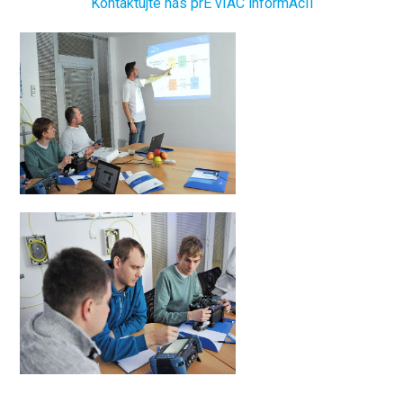
Kontaktujte nás prE vIAC informÁcIí