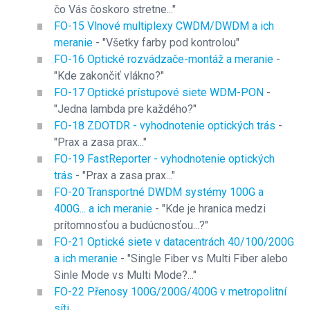
čo Vás čoskoro stretne..."
FO-15 Vlnové multiplexy CWDM/DWDM a ich
meranie
- "Všetky farby pod kontrolou"
FO-16 Optické rozvádzače-montáž a meranie
-
"Kde zakončiť vlákno?"
FO-17 Optické prístupové siete WDM-PON
-
"Jedna lambda pre každého?"
FO-18 ZDOTDR - vyhodnotenie optických trás
-
"Prax a zasa prax..."
FO-19 FastReporter - vyhodnotenie optických
trás
- "Prax a zasa prax..."
FO-20 Transportné DWDM systémy 100G a
400G... a ich meranie
- "Kde je hranica medzi
prítomnosťou a budúcnosťou...?"
FO-21 Optické siete v datacentrách 40/100/200G
a ich meranie
- "Single Fiber vs Multi Fiber alebo
Sinle Mode vs Multi Mode?..."
FO-22 Přenosy 100G/200G/400G v metropolitní
síti