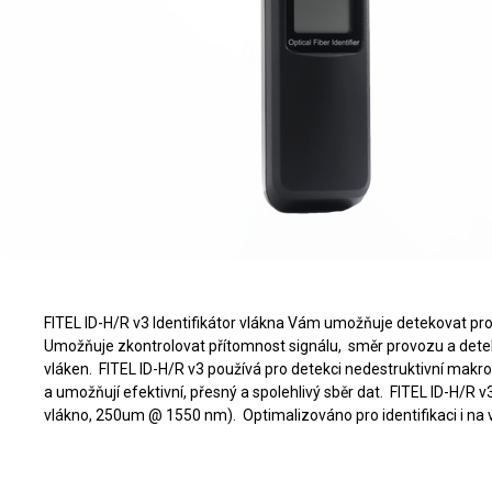
FITEL ID-H/R v3 Identifikátor vlákna Vám umožňuje detekovat pro
Umožňuje zkontrolovat přítomnost signálu, směr provozu a dete
vláken. FITEL ID-H/R v3 používá pro detekci nedestruktivní makr
a umožňují efektivní, přesný a spolehlivý sběr dat. FITEL ID-H/R 
vlákno, 250um @ 1550 nm). Optimalizováno pro identifikaci i na 
FITEL ID-H/R v3 Identifikátor v