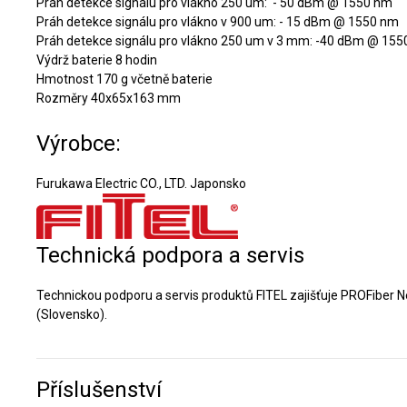
Práh detekce signálu pro vlákno 250 um: - 50 dBm @ 1550 nm
Práh detekce signálu pro vlákno v 900 um: - 15 dBm @ 1550 nm
Práh detekce signálu pro vlákno 250 um v 3 mm: -40 dBm @ 15
Výdrž baterie 8 hodin
Hmotnost 170 g včetně baterie
Rozměry 40x65x163 mm
Výrobce:
Furukawa Electric CO., LTD. Japonsko
Technická podpora a servis
Technickou podporu a servis produktů FITEL zajišťuje PROFiber Net
(Slovensko).
Příslušenství