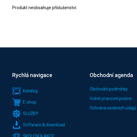
Produkt neobsahuje příslušenství.
Rychlá navigace
Obchodní agenda
Obchodní podmínky
Katalog
Volné pracovní pozice
E-shop
Ochrana osobních údajů
SLUŽBY
Software & download
ŠKOLENÍ & AKCE