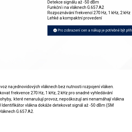
Detekce signálu až -50 dBm
Funkční i na vláknech G.657.A2
Rozpoznávání frekvencí 270 Hz, 1 kHz, 2 kHz
Lehké a kompaktní provedení
Pro zobrazení cen a nákup je potřebné být při
voz na jednovidových vláknech bez nutnosti rozpojení vláken.
kovat frekvence 270 Hz, 1 kHz, 2 kHz pro snadné vyhledávání
oohyby, které nenarušují provoz, nepoškozují ani nenamáhají vlákna
v3 Identifikátor vlákna dokáže detekovat signál až -50 dBm (SM
vláknech G.657.A2.
lákna příklad použití