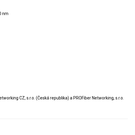
50 nm
working CZ, s.r.o. (Česká republika) a PROFiber Networking, s.r.o.