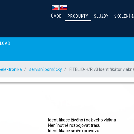
ÚVOD
PRODUKTY
SLUŽBY
ŠKOLENÍ 
NLOAD
oelektronika
servisní pomůcky
FITEL ID-H/R v3 Identifikátor vlákn
FITEL ID-H/R v3 
Identifikace živého i neživého vlákna
Není nutné rozpojovat trasu
Identifikace směru provozu