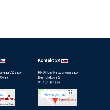
Kontakt SK
king CZ s.r.o.
PROFiber Networking s.r.o.
05/29
Bernolákova 2
917 01 Trnava