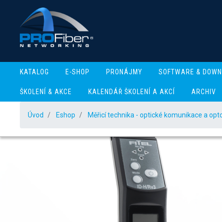
KATALOG
E-SHOP
PRONÁJMY
SOFTWARE & DOW
ŠKOLENÍ & AKCE
KALENDÁŘ ŠKOLENÍ A AKCÍ
ARCHIV
Úvod
Eshop
Měřicí technika - optické komunikace a opt