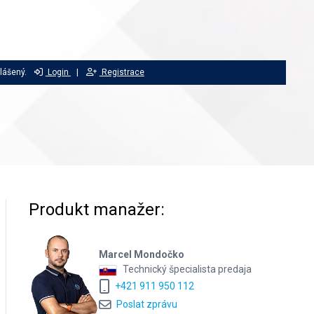
hlášený.
Login
|
Registrace
Produkt manažer:
Marcel Mondočko
Technický špecialista predaja
+421 911 950 112
Poslat zprávu