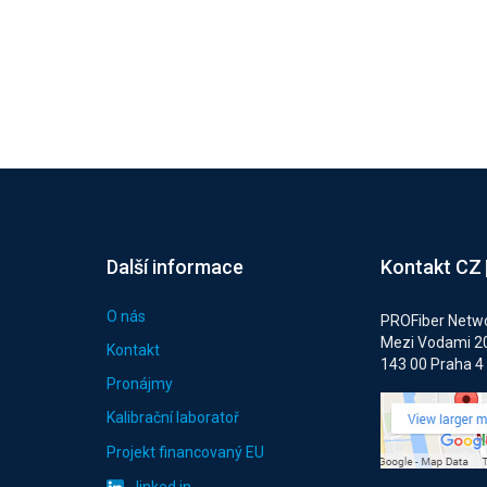
Další informace
Kontakt CZ
O nás
PROFiber Networ
Mezi Vodami 2
Kontakt
143 00 Praha 4
Pronájmy
Kalibrační laboratoř
Projekt financovaný EU
linked in