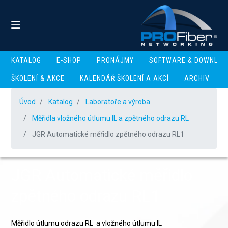
KATALOG
E-SHOP
PRONÁJMY
SOFTWARE & DOWNLOA
ŠKOLENÍ & AKCE
KALENDÁŘ ŠKOLENÍ A AKCÍ
ARCHIV
Úvod
Katalog
Laboratoře a výroba
Měřidla vložného útlumu IL a zpětného odrazu RL
JGR Automatické měřidlo zpětného odrazu RL1
JGR Automatické měřidlo
zpětného odrazu RL1
Měřidlo útlumu odrazu RL a vložného útlumu IL