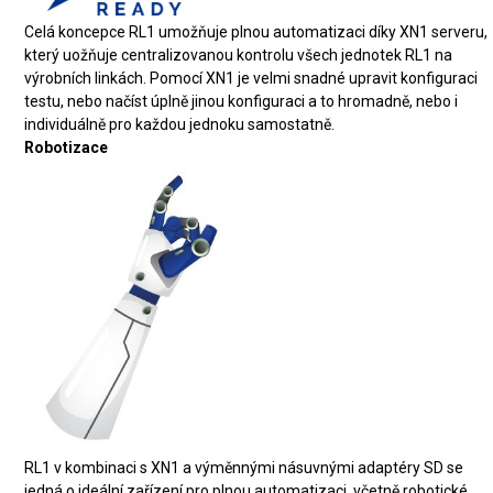
Celá koncepce RL1 umožňuje plnou automatizaci díky XN1 serveru,
který uožňuje centralizovanou kontrolu všech jednotek RL1 na
výrobních linkách. Pomocí XN1 je velmi snadné upravit konfiguraci
testu, nebo načíst úplně jinou konfiguraci a to hromadně, nebo i
individuálně pro každou jednoku samostatně.
Robotizace
RL1 v kombinaci s XN1 a výměnnými násuvnými adaptéry SD se
jedná o ideální zařízení pro plnou automatizaci, včetně robotické