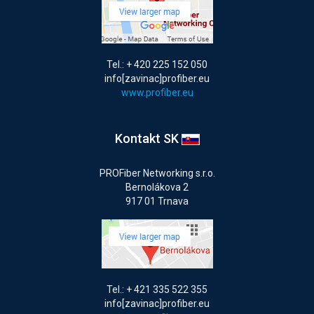
Tel.: + 420 225 152 050
info[zavinac]profiber.eu
www.profiber.eu
Kontakt SK
PROFiber Networking s.r.o.
Bernolákova 2
917 01 Trnava
Tel.: + 421 335 522 355
info[zavinac]profiber.eu