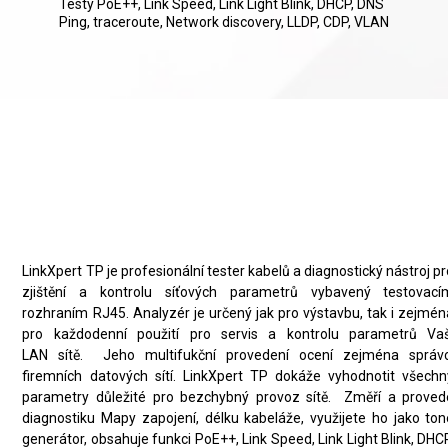
Testy PoE++, Link Speed, Link Light Blink, DHCP, DNS
Ping, traceroute, Network discovery, LLDP, CDP, VLAN
Profesionální kabelový Analyzér
pro diagnostiku sítě
LinkXpert TP je profesionální tester kabelů a diagnostický nástroj p
zjištění a kontrolu síťových parametrů vybavený testovací
rozhraním RJ45. Analyzér je určený jak pro výstavbu, tak i zejmén
pro každodenní použití pro servis a kontrolu parametrů Vaš
LAN sítě. Jeho multifukční provedení ocení zejména správc
firemních datových sítí. LinkXpert TP dokáže vyhodnotit všechn
parametry důležité pro bezchybný provoz sítě. Změří a proved
diagnostiku Mapy zapojení, délku kabeláže, využijete ho jako ton
generátor, obsahuje funkci PoE++, Link Speed, Link Light Blink, DHC