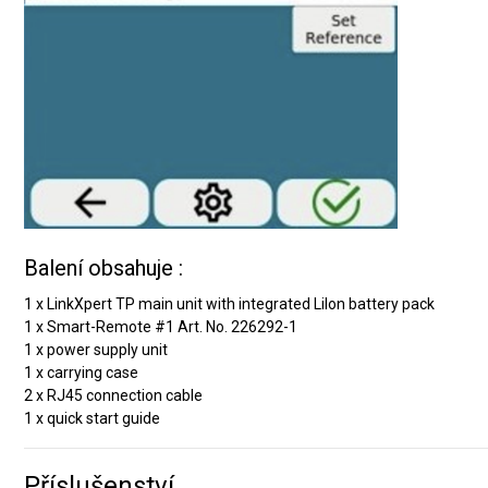
Balení obsahuje :
1 x LinkXpert TP main unit with integrated LiIon battery pack
1 x Smart-Remote #1 Art. No. 226292-1
1 x power supply unit
1 x carrying case
2 x RJ45 connection cable
1 x quick start guide
Příslušenství