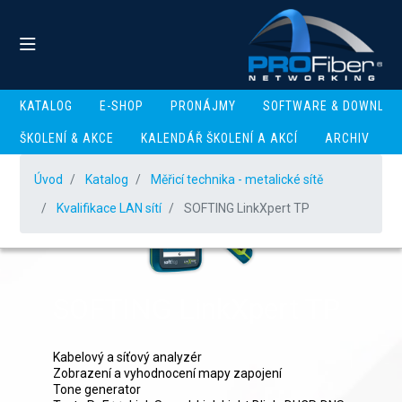
KATALOG
E-SHOP
PRONÁJMY
SOFTWARE & DOWNLOA
ŠKOLENÍ & AKCE
KALENDÁŘ ŠKOLENÍ A AKCÍ
ARCHIV
Úvod
Katalog
Měřicí technika - metalické sítě
Kvalifikace LAN sítí
SOFTING LinkXpert TP
SOFTING LinkXpert TP
Kabelový a síťový analyzér
Zobrazení a vyhodnocení mapy zapojení
Tone generator