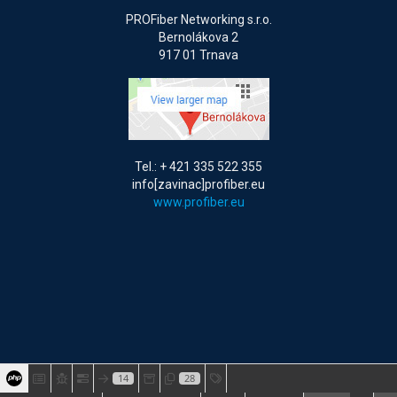
PROFiber Networking s.r.o.
Bernolákova 2
917 01 Trnava
Tel.: + 421 335 522 355
info[zavinac]profiber.eu
www.profiber.eu
14
28