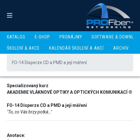
KATALOG
E-SHOP
PRONÁJMY
SOFTWARE & DOWNLOA
FO-14 Disperze CD a PMD a
ŠKOLENÍ & AKCE
KALENDÁŘ ŠKOLENÍ A AKCÍ
ARCHIV
její měření
FO-14 Disperze CD a PMD a její měření
Specializovaný kurz
AKADEMIE VLÁKNOVÉ OPTIKY A OPTICKÝCH KOMUNIKACÍ ®
FO-14 Disperze CD a PMD a její měření
"To, co Vás brzy potká…"
Anotace: