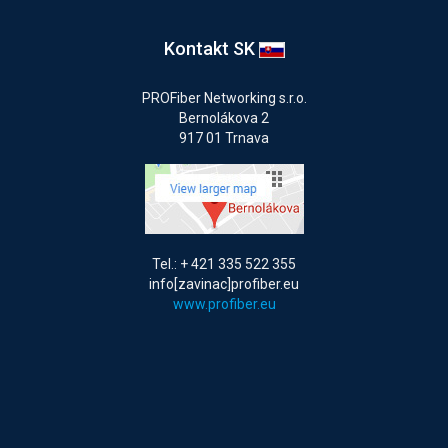
Kontakt SK
PROFiber Networking s.r.o.
Bernolákova 2
917 01 Trnava
Tel.: + 421 335 522 355
info[zavinac]profiber.eu
www.profiber.eu