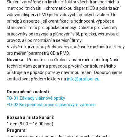
Školení zaměřené na limitující faktor všech transportních a
metropolitních sítí – chromatickou disperzi CD a polarizační
vidovou disperzi PMD jednovidových optických vláken. Od
principů disperze, její kvantifikaci a hodnocení, výpočet a
stanovení limitů pro optické přenosy. Důležité pro všechny
pracovníky od rozvoje a plánování sítě, projekci, výstavbu a
provoz, až po montážní a servisní firmy.
V závěru kurzu jsou představeny současné možnosti a trendy
pro měření parametrů CD a PMD.
Novinka:
Přineste si na školení vlastní měřicí přístroj. Naši
technici Vám zdarma provedou prvotní kontrolu měřicího
přístroje a v případě potřeby navrhnou řešení. Doporučujeme
kontaktovat předem lektory na
info@profiber.eu
.
Doporučené znalosti:
FO-01 Základy vláknové optiky
FO-02 Bezpečnost práce s laserovým zářením
Rozsah a místo konání:
1 den (9:00 – 16:00 hod)
Program:
Principy disperze v jednovidových optických vláknech