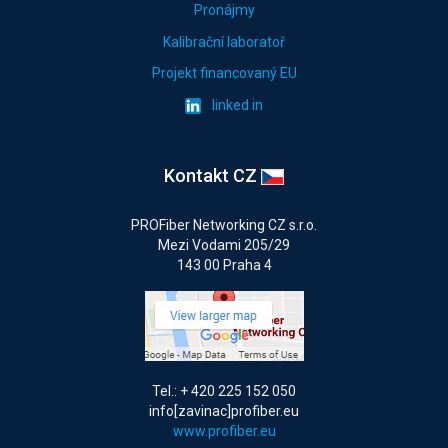
Pronájmy
Kalibrační laboratoř
Projekt financovaný EU
linked in
Kontakt CZ
PROFiber Networking CZ s.r.o.
Mezi Vodami 205/29
143 00 Praha 4
Tel.: + 420 225 152 050
info[zavinac]profiber.eu
www.profiber.eu