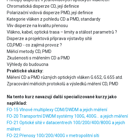
Chromatická disperze CD, její definice
Polarizační vidová disperze PMD, její definice
Kategorie vláken z pohledu CD a PMD, standardy
Vliv disperze na kvalitu přenosu
Vlákno, kabel, optická trasa – limity a stálost parametrů ?
Disperze a projektová příprava výstavby sítě
CD,PMD - co zajímá provoz ?
Měřicí metody CD, PMD
Zkušenosti s měřením CD a PMD
Výhledy do budoucna
Praktické ukázky:
Měření CD a PMD různých optických vláken G.652, G.655 atd.
Zpracování měřicích protokolů a výsledků měření CD, PMD
Na tento kurz navazují další specializované kurzy jako
například:
FO-15 Vlnové multiplexy CDM/DWDM a jejich měření
FO-20 Transportní DWDM systémy 100G, 400G... a jejich měření
FO-21 Optické sítě v datacentrech 100/200/400/800G a jejich
měření
FO-22 Přenosy 100/200/400G v metropolitní síti