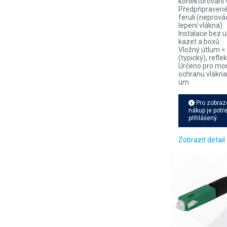
konektorování 
Předpřipravené
feruli (neprovád
lepení vlákna)
Instalace bez u
kazet a boxů
Vložný útlum <
(typický), refl
Určeno pro mo
ochranu vlákna
um
Pro zobraz
nákup je potř
přihlášený.
Zobrazit detail 