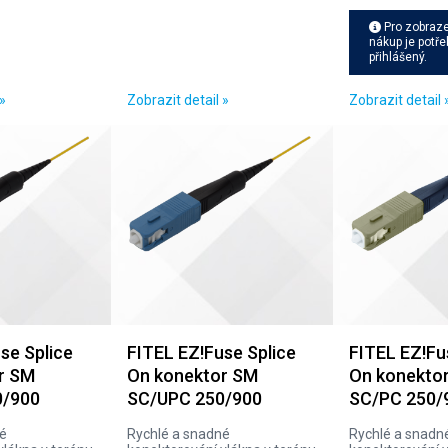
Pro zobraze
nákup je potře
přihlášený.
»
Zobrazit detail »
Zobrazit detail 
se Splice
FITEL EZ!Fuse Splice
FITEL EZ!Fu
r SM
On konektor SM
On konekto
0/900
SC/UPC 250/900
SC/PC 250/
né
Rychlé a snadné
Rychlé a snadn