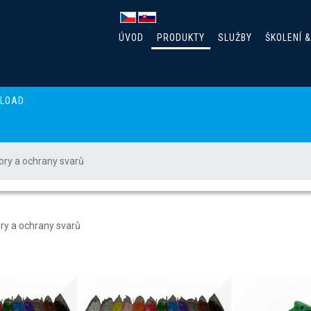
ÚVOD
PRODUKTY
SLUŽBY
ŠKOLENÍ 
NLOAD
ry a ochrany svarů
onektory a ochrany svarů
ry a ochrany svarů