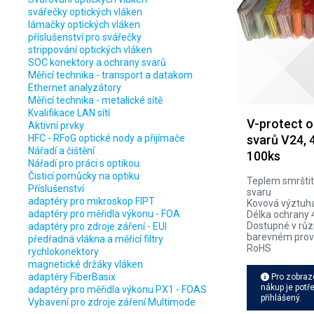
svářečky optických vláken
lámačky optických vláken
příslušenství pro svářečky
strippování optických vláken
SOC konektory a ochrany svarů
Měřicí technika - transport a datakom
Ethernet analyzátory
Měřicí technika - metalické sítě
Kvalifikace LAN sítí
V-protect 
Aktivní prvky
HFC - RFoG optické nody a přijímače
svarů V24,
Nářadí a čištění
100ks
Nářadí pro práci s optikou
Čisticí pomůcky na optiku
Teplem smrštit
Příslušenství
svaru
adaptéry pro mikroskop FIPT
Kovová výztuh
adaptéry pro měřidla výkonu - FOA
Délka ochran
Dostupné v rů
adaptéry pro zdroje záření - EUI
barevném prov
předřadná vlákna a měřicí filtry
RoHS
rychlokonektory
magnetické držáky vláken
adaptéry FiberBasix
Pro zobraz
nákup je potř
adaptéry pro měřidla výkonu PX1 - FOAS
přihlášený.
Vybavení pro zdroje záření Multimode