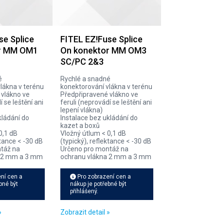
se Splice
FITEL EZ!Fuse Splice
r MM OM1
On konektor MM OM3
SC/PC 2&3
é
Rychlé a snadné
lákna v terénu
konektorování vlákna v terénu
 vlákno ve
Předpřipravené vlákno ve
í se leštění ani
feruli (neprovádí se leštění ani
lepení vlákna)
kládání do
Instalace bez ukládání do
kazet a boxů
0,1 dB
Vložný útlum < 0,1 dB
ktance < -30 dB
(typický), reflektance < -30 dB
táž na
Určeno pro montáž na
a 2 mm a 3 mm
ochranu vlákna 2 mm a 3 mm
ní cen a
Pro zobrazení cen a
bné být
nákup je potřebné být
přihlášený.
»
Zobrazit detail »