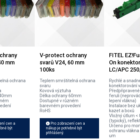
ochrany
V-protect ochrany
FITEL EZ!Fu
 40 mm
svarů V24, 60 mm
On konekto
100ks
LC/APC 250
elná ochrana
Teplem smrštitelná ochrana
Rychlé a snadn
svaru
konektorování v
a
Kovová výztuha
Předpřipravené
y 40mm
Délka ochrany 60mm
feruli (neprovád
zném
Dostupné v různém
lepení vlákna)
edení
barevném provedení
Instalace bez u
RoHS
kazet a boxů
Vložný útlum < 
(typický), refle
ení cen a
Pro zobrazení cen a
Určeno pro mon
ebné být
nákup je potřebné být
ochranu vlákna
přihlášený.
um