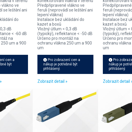
vlákna v terénu
konektorování vlákna v terénu
konektorování v
 vlákno ve
Předpřipravené vlákno ve
Předpřipravené
í se leštění ani
feruli (neprovádí se leštění ani
feruli (neprovád
lepení vlákna)
lepení vlákna)
kládání do
Instalace bez ukládání do
Instalace bez u
kazet a boxů
kazet a boxů
 0,3 dB
Vložný útlum < 0,3 dB
Vložný útlum < 
ektance < -60 dB
(typický), reflektance < -50 dB
(typický), refle
ntáž na
Určeno pro montáž na
Určeno pro mon
 250 um a 900
ochranu vlákna 250 um a 900
ochranu vlákna
um
um
ení cen a
Pro zobrazení cen a
Pro zobraze
ebné být
nákup je potřebné být
nákup je potře
přihlášený.
přihlášený.
»
Zobrazit detail »
Zobrazit detail 