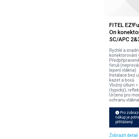
FITEL EZ!Fu
On konekto
SC/APC 2&
Rychlé a snad
konektorování 
Předpřipravené
feruli (neprovád
lepení vlákna)
Instalace bez u
kazet a boxů
Vložný útlum <
(typický), refl
Určeno pro mo
ochranu vlákn
Pro zobraz
nákup je potř
přihlášený.
Zobrazit detail 