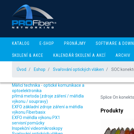
KATALOG
E-SHOP
PRONÁJMY
SOFTWARE & DOW
ŠKOLENÍ & AKCE
KALENDÁŘ ŠKOLENÍ A AKCÍ
ARCHIV
Úvod
Eshop
Svařování optických vláken
SOC konekto
NABÍDKA E-SHOP
SOC k
Novinky
Měřicí technika - optické komunikace a
optoelektronika
přímá metoda (zdroje záření / měřidla
Splice On konekto
výkonu / soupravy)
EXFO základní zdroje záření a měřidla
Produkty
výkonu Fiberbasix
EXFO měřidla výkonu PX1
servisní pomůcky
Inspekční videomikroskopy
Svařování optických vláken