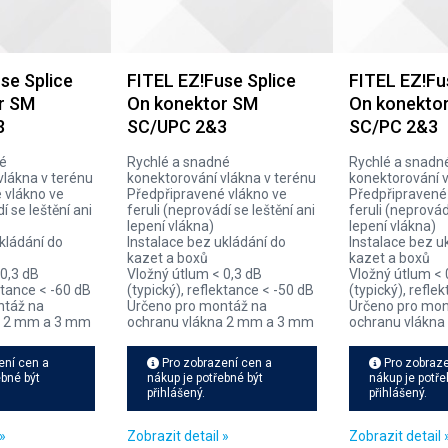
se Splice
FITEL EZ!Fuse Splice
FITEL EZ!Fu
r SM
On konektor SM
On konekto
3
SC/UPC 2&3
SC/PC 2&3
né
Rychlé a snadné
Rychlé a snadn
vlákna v terénu
konektorování vlákna v terénu
konektorování v
 vlákno ve
Předpřipravené vlákno ve
Předpřipravené
í se leštění ani
feruli (neprovádí se leštění ani
feruli (neprovád
lepení vlákna)
lepení vlákna)
kládání do
Instalace bez ukládání do
Instalace bez u
kazet a boxů
kazet a boxů
 0,3 dB
Vložný útlum < 0,3 dB
Vložný útlum < 
ektance < -60 dB
(typický), reflektance < -50 dB
(typický), refle
ntáž na
Určeno pro montáž na
Určeno pro mon
a 2 mm a 3 mm
ochranu vlákna 2 mm a 3 mm
ochranu vlákn
ení cen a
Pro zobrazení cen a
Pro zobraze
ebné být
nákup je potřebné být
nákup je potře
přihlášený.
přihlášený.
»
Zobrazit detail »
Zobrazit detail 