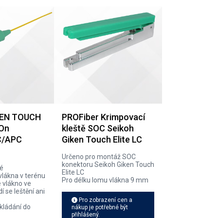
KEN TOUCH
PROFiber Krimpovací
 On
kleště SOC Seikoh
C/APC
Giken Touch Elite LC
Určeno pro montáž SOC
konektoru Seikoh Giken Touch
né
Elite LC
vlákna v terénu
Pro délku lomu vlákna 9 mm
 vlákno ve
í se leštění ani
Pro zobrazení cen a
kládání do
nákup je potřebné být
přihlášený.