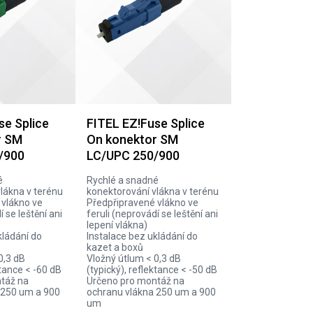
se Splice
FITEL EZ!Fuse Splice
r SM
On konektor SM
/900
LC/UPC 250/900
é
Rychlé a snadné
lákna v terénu
konektorování vlákna v terénu
 vlákno ve
Předpřipravené vlákno ve
í se leštění ani
feruli (neprovádí se leštění ani
lepení vlákna)
kládání do
Instalace bez ukládání do
kazet a boxů
0,3 dB
Vložný útlum < 0,3 dB
ktance < -60 dB
(typický), reflektance < -50 dB
táž na
Určeno pro montáž na
 250 um a 900
ochranu vlákna 250 um a 900
um