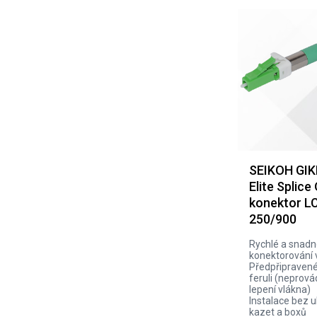
SEIKOH GI
Elite Splice
konektor L
250/900
Rychlé a snad
konektorování 
Předpřipravené
feruli (neprovád
lepení vlákna)
Instalace bez u
kazet a boxů