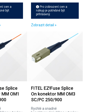
ní cen a
Pro zobrazení cen a
bné být
nákup je potřebné být
přihlášený.
»
Zobrazit detail »
se Splice
FITEL EZ!Fuse Splice
r MM OM1
On konektor MM OM3
900
SC/PC 250/900
é
Rychlé a snadné