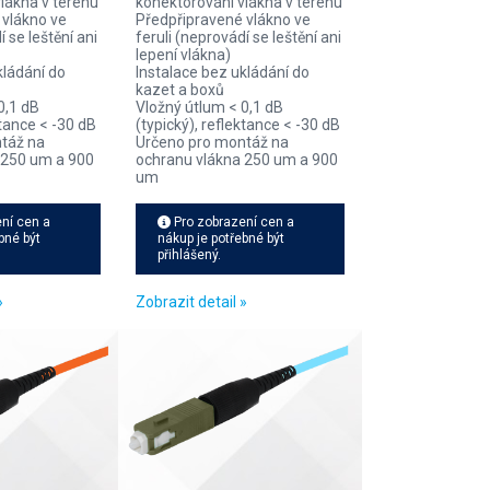
lákna v terénu
konektorování vlákna v terénu
 vlákno ve
Předpřipravené vlákno ve
í se leštění ani
feruli (neprovádí se leštění ani
lepení vlákna)
kládání do
Instalace bez ukládání do
kazet a boxů
0,1 dB
Vložný útlum < 0,1 dB
ktance < -30 dB
(typický), reflektance < -30 dB
táž na
Určeno pro montáž na
 250 um a 900
ochranu vlákna 250 um a 900
um
ní cen a
Pro zobrazení cen a
bné být
nákup je potřebné být
přihlášený.
»
Zobrazit detail »