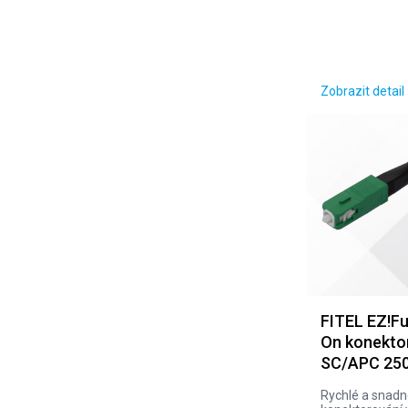
Zobrazit detail 
FITEL EZ!Fu
On konekto
SC/APC 25
Rychlé a snad