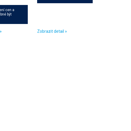
ení cen a
ebné být
»
Zobrazit detail »