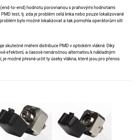
u (end-to-end) hodnotu porovnanou s prahovými hodnotami
la PMD test, tj. zda je problém celá linka nebo pouze lokalizované
 problém bylo možné lokalizovat a tak pomohla operátorům sítí
je skutečné měření distribuce PMD v optickém vlákně. Díky
vě efektivní, a časově nenáročnou alternativu k nákladným
, je možné přesně určit ty úseky vlákna, které jsou pro přenos