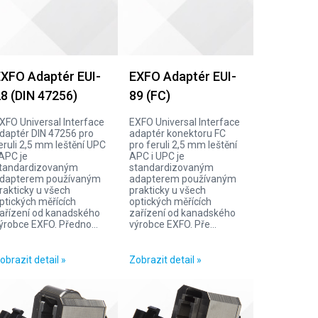
XFO Adaptér EUI-
EXFO Adaptér EUI-
8 (DIN 47256)
89 (FC)
XFO Universal Interface
EXFO Universal Interface
daptér DIN 47256 pro
adaptér konektoru FC
eruli 2,5 mm leštění UPC
pro feruli 2,5 mm leštění
 APC je
APC i UPC je
tandardizovaným
standardizovaným
dapterem používaným
adapterem používaným
rakticky u všech
prakticky u všech
ptických měřících
optických měřících
ařízení od kanadského
zařízení od kanadského
ýrobce EXFO. Předno...
výrobce EXFO. Pře...
obrazit detail »
Zobrazit detail »