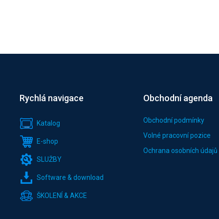
Rychlá navigace
Obchodní agenda
Obchodní podmínky
Katalog
Volné pracovní pozice
E-shop
Ochrana osobních údajů
SLUŽBY
Software & download
ŠKOLENÍ & AKCE