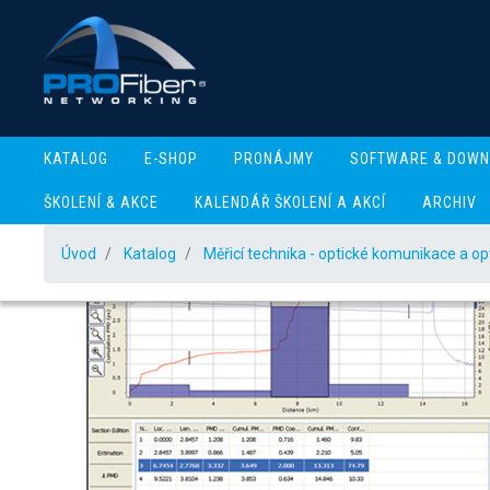
KATALOG
E-SHOP
PRONÁJMY
SOFTWARE & DOW
ŠKOLENÍ & AKCE
KALENDÁŘ ŠKOLENÍ A AKCÍ
ARCHIV
Úvod
Katalog
Měřicí technika - optické komunikace a op