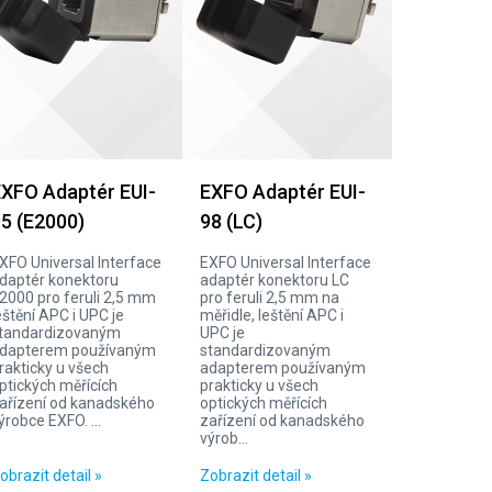
XFO Adaptér EUI-
EXFO Adaptér EUI-
5 (E2000)
98 (LC)
XFO Universal Interface
EXFO Universal Interface
daptér konektoru
adaptér konektoru LC
2000 pro feruli 2,5 mm
pro feruli 2,5 mm na
eštění APC i UPC je
měřidle, leštění APC i
tandardizovaným
UPC je
dapterem používaným
standardizovaným
rakticky u všech
adapterem používaným
ptických měřících
prakticky u všech
ařízení od kanadského
optických měřících
ýrobce EXFO. ...
zařízení od kanadského
výrob...
obrazit detail »
Zobrazit detail »