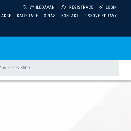
VYHLEDÁVÁNÍ
REGISTRACE
LOGIN
& AKCE
KALIBRACE
O NÁS
KONTAKT
TISKOVÉ ZPRÁVY
átor — FTB-5600
vaný PMD analyzátor —