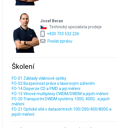
Josef Beran
Technický specialista prodeje
+420 733 532 226
Poslat zprávu
Školení
FO-01 Základy vláknové optiky
FO-02 Bezpečnost práce s laserovým zářením
FO-14 Disperze CD a PMD a její měření
FO-15 Vlnové multiplexy CWDM/DWDM a jejich měření
FO-20 Transportní DWDM systémy 100G, 400G...a jejich
měření
FO-21 Optické sítě v datacentrech 100/200/400/800G a
jejich měření