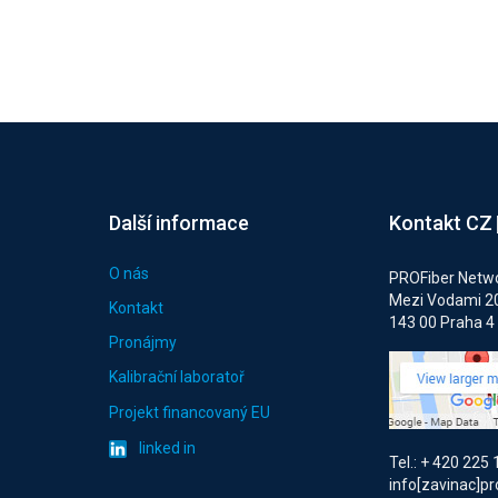
Další informace
Kontakt CZ
O nás
PROFiber Networ
Mezi Vodami 2
Kontakt
143 00 Praha 4
Pronájmy
Kalibrační laboratoř
Projekt financovaný EU
linked in
Tel.: + 420 225
info[zavinac]pr