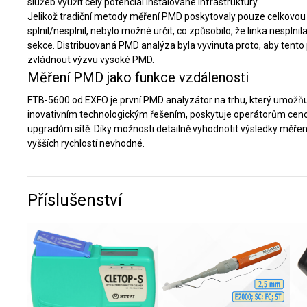
služeb využít celý potenciál instalované infrastruktury.
Jelikož tradiční metody měření PMD poskytovaly pouze celkovo
splnil/nesplnil, nebylo možné určit, co způsobilo, že linka nesplni
sekce. Distribuovaná PMD analýza byla vyvinuta proto, aby tento
zvládnout výzvu vysoké PMD.
Měření PMD jako funkce vzdálenosti
FTB-5600 od EXFO je první PMD analyzátor na trhu, který umožňu
inovativním technologickým řešením, poskytuje operátorům ceno
upgradům sítě. Díky možnosti detailně vyhodnotit výsledky měření
vyšších rychlostí nevhodné.
Příslušenství