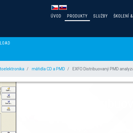
ÚVOD
PRODUKTY
SLUŽBY
ŠKOLENÍ 
NLOAD
toelektronika
měřidla CD a PMD
EXFO Distribuovaný PMD analyz
EXFO Distribuo
FTB-5600