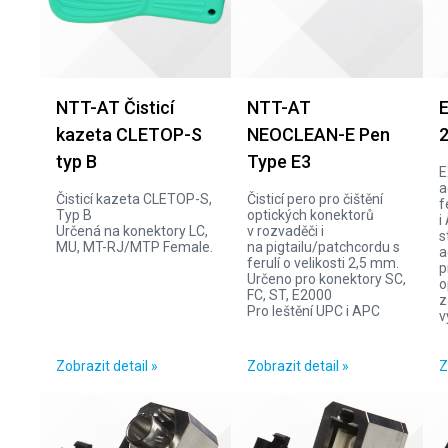
NTT-AT Čisticí
NTT-AT
E
kazeta CLETOP-S
NEOCLEAN-E Pen
2
typ B
Type E3
E
a
Čisticí kazeta CLETOP-S,
Čisticí pero pro čištění
f
Typ B
optických konektorů
i
Určená na konektory LC,
v rozvaděči i
s
MU, MT-RJ/MTP Female.
na pigtailu/patchcordu s
a
ferulí o velikosti 2,5 mm.
p
Určeno pro konektory SC,
o
FC, ST, E2000
z
Pro leštění UPC i APC
v
Zobrazit detail »
Zobrazit detail »
Z