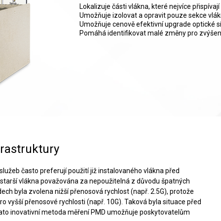
Lokalizuje části vlákna, které nejvíce přispív
Umožňuje izolovat a opravit pouze sekce vlá
Umožňuje cenově efektivní upgrade optické sí
Pomáhá identifikovat malé změny pro zvýšení
rastruktury
užeb často preferují použití již instalovaného vlákna před
 starší vlákna považována za nepoužitelná z důvodu špatných
ech byla zvolena nižší přenosová rychlost (např. 2.5G), protože
vyšší přenosové rychlosti (např. 10G). Taková byla situace před
. Tato inovativní metoda měření PMD umožňuje poskytovatelům