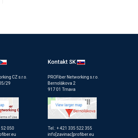
Kontakt SK
king CZ s.r.o.
PROFiber Networking s.r.o.
05/29
Bernolákova 2
917 01 Trnava
 152 050
Tel.: + 421 335 522 355
ofiber.eu
info[zavinac]profiber.eu