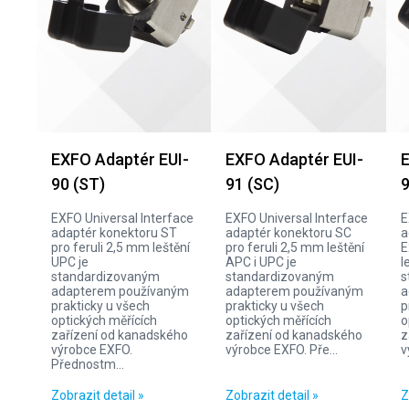
EXFO Adaptér EUI-
EXFO Adaptér EUI-
E
90 (ST)
91 (SC)
9
EXFO Universal Interface
EXFO Universal Interface
E
adaptér konektoru ST
adaptér konektoru SC
a
pro feruli 2,5 mm leštění
pro feruli 2,5 mm leštění
E
UPC je
APC i UPC je
l
standardizovaným
standardizovaným
s
adapterem používaným
adapterem používaným
a
prakticky u všech
prakticky u všech
p
optických měřících
optických měřících
o
zařízení od kanadského
zařízení od kanadského
z
výrobce EXFO.
výrobce EXFO. Pře...
v
Přednostm...
Zobrazit detail »
Zobrazit detail »
Z