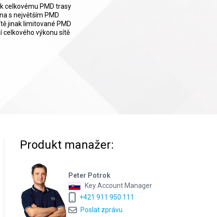
ají k celkovému PMD trasy
kna s největším PMD
tě jinak limitované PMD
 celkového výkonu sítě
Produkt manažer:
Peter Potrok
Key Account Manager
+421 911 950 111
Poslat zprávu