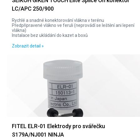
SEIKOH GIKEN TOUCH Elite Splice On konektor
LC/APC 250/900
Rychlé a snadné konektorování vlákna v terénu
Předpřipravené vlákno ve feruli (neprovádí se leštění ani lepení
vlákna)
Instalace bez ukládání do kazet a boxů
Zobrazit detail »
FITEL ELR-01 Elektrody pro svářečku
S179A/NJ001 NINJA