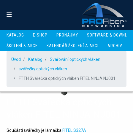
KATALOG
E-SHOP
PRONÁJMY
SOFTWARE & DOWNLOA
ŠKOLENÍ & AKCE
KALENDÁŘ ŠKOLENÍ A AKCÍ
ARCHIV
Úvod
Katalog
Svařování optických vláken
svářečky optických vláken
FTTH Svářečka optických vláken FITEL NINJA NJ001
FTTH Svářečka optických
vláken FITEL NINJA NJ001
Součástí svářečky je lámačka
FITEL S327A