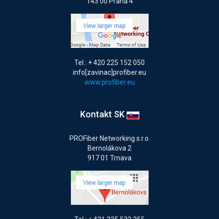
143 00 Praha 4
Tel.: + 420 225 152 050
info[zavinac]profiber.eu
www.profiber.eu
Kontakt SK
PROFiber Networking s.r.o.
Bernolákova 2
917 01 Trnava