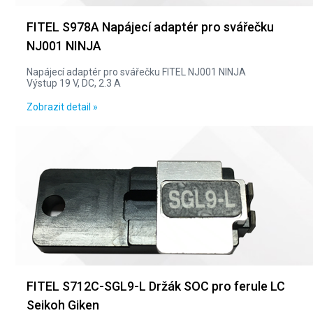
FITEL S978A Napájecí adaptér pro svářečku
NJ001 NINJA
Napájecí adaptér pro svářečku FITEL NJ001 NINJA
Výstup 19 V, DC, 2.3 A
Zobrazit detail »
FITEL S712C-SGL9-L Držák SOC pro ferule LC
Seikoh Giken