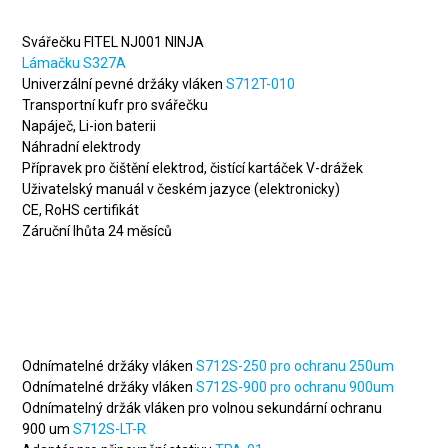
Svářečku FITEL NJ001 NINJA
Lámačku S327A
Univerzální pevné držáky vláken
S712T-010
Transportní kufr pro svářečku
Napáječ, Li-ion baterii
Náhradní elektrody
Přípravek pro čištění elektrod, čistící kartáček V-drážek
Uživatelský manuál v českém jazyce (elektronicky)
CE, RoHS certifikát
Záruční lhůta 24 měsíců
Volitelné příslušenství za
příplatek
Odnímatelné držáky vláken
S712S-250 pro ochranu 250um
Odnímatelné držáky vláken
S712S-900 pro ochranu 900um
Odnímatelný držák vláken pro volnou sekundární ochranu
900 um
S712S-LT-R