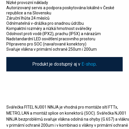
Nízké provozní náklady
Autorizovaný servis a podpora poskytována lokálně v České
republice a na Slovensku
Záruční lhůta 24 měsíců
Odnímatelná v-drážka pro snadnou údržbu
Kompaktní rozměry a nízká hmotnost svářečky
Odolnost proti vodě (IPX2), prachu (IP5X) a nárazům
Nadstandardní LED osvětlení pracovního prostoru
Připraveno pro SOC (navařované konektory)
Svařuje vlákna v primární ochraně 250um i 200um
Produkt je dostupný aj v
E-shop
.
Svářečka FITEL NJ001 NINJA je vhodná pro montáže sítí FTTx,
METRO, LAN a montáž splice on konektorů (SOC). Svářečka NJ001
NINJA bezproblémů svařuje vlákna odolná na ohyby (G.657) a vlákn
v primární ochraně 200um i v kombinaci s vlákny v primární ochraně