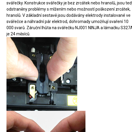
svářečky. Konstrukce svářečky je bez zrcátek nebo hranolů, jsou te
odstraněny problémy s mlžením nebo možností poškození zrcátek,
hranolů. V základní sestavě jsou dodávány elektrody instalované ve
svářečce a náhradní pár elektrod, dohromady umožňují svaření 10
000 svarů. Záruční lhůta na svářečku NJ001 NINJA a lámačku S327
je 24 měsíců.