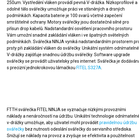
250um. Vystředění vláken provádí pevná V-drážka. Nízkoprofilové a
odolné tělo svářečky umožňuje práci ve stísněných a drsných
podmínkách. Kapacita baterie je 100 svarů včetně zapečení
smrštitelné ochrany. Motory svářečky jsou dostatečně silné pro
přísun drop kabelů. Nadstandardní osvětlení pracovního prostoru
Vám umožní snadné zakládání vláken i ve špatných světelných
podmínkách. Svářečka NINJA vyniká nadstandardním prostorem pr
prsty při zakládání vláken do svářečky. Unikátní systém odnímateln
V-drážky zajišťuje snadnou údržbu svářečky. Software upgrade
svářečky se provádít uživatelsky přes internet. Svářečka je dodáván
s precizní jednokrokovou lámačkou
FITEL S327A
.
Nízké provozní náklady a
snadná údržba
FTTH svářečka FITEL NINJA se vyznačuje nízkými provozními
náklady a nenáročností na údržbu. Unikátní technologie odnímateln
v-drážky umožňuje, aby uživatel mohl provádět
pravidelnou údržbu
svářečky
bez nutnosti odeslání svářečky do servisního střediska.
Snižují se náklady na provoz a zvyšuje se efektivita a použitelnost