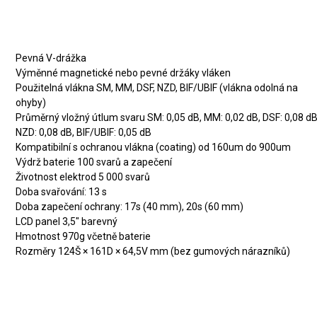
Základní specifikace
Pevná V-drážka
Výměnné magnetické nebo pevné držáky vláken
Použitelná vlákna SM, MM, DSF, NZD, BIF/UBIF (vlákna odolná na
ohyby)
Průměrný vložný útlum svaru SM: 0,05 dB, MM: 0,02 dB, DSF: 0,08 dB
NZD: 0,08 dB, BIF/UBIF: 0,05 dB
Kompatibilní s ochranou vlákna (coating) od 160um do 900um
Výdrž baterie 100 svarů a zapečení
Životnost elektrod 5 000 svarů
Doba svařování: 13 s
Doba zapečení ochrany: 17s (40 mm), 20s (60 mm)
LCD panel 3,5" barevný
Hmotnost 970g včetně baterie
Rozměry 124Š × 161D × 64,5V mm (bez gumových nárazníků)
Standardní sestava svářečky
obsahuje: