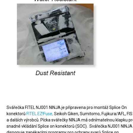
Splice On konektory (SOC)
Svářečka FITEL NJ001 NINJA je připravena pro montáž Splice On
konektorů
FITEL EZ!Fuse,
Seikoh Giken, Sumitomo, Fujikura/AFL, FIS
a dalších výrobců. Pícka svářečky NINJA má odnímatelnou klapku pr
snadné vkládání Splice on konektorů (SOC). Svářečka NJ001 NINJA
disponuje zapékacími programy pro ochrany svarů Splice on