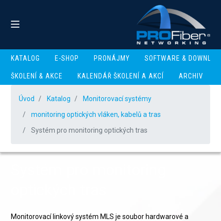
KATALOG
E-SHOP
PRONÁJMY
SOFTWARE & DOWNLOA
ŠKOLENÍ & AKCE
KALENDÁŘ ŠKOLENÍ A AKCÍ
ARCHIV
Úvod
Katalog
Monitorovací systémy
monitoring optických vláken, kabelů a tras
Systém pro monitoring optických tras
Systém pro monitoring
optických tras
Monitorovací linkový systém MLS je soubor hardwarové a