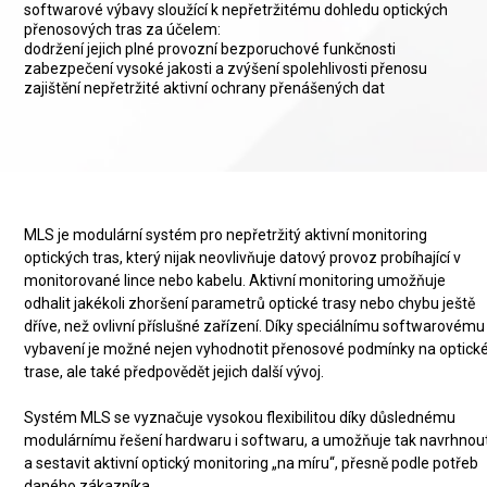
softwarové výbavy sloužící k nepřetržitému dohledu optických
přenosových tras za účelem:
dodržení jejich plné provozní bezporuchové funkčnosti
zabezpečení vysoké jakosti a zvýšení spolehlivosti přenosu
zajištění nepřetržité aktivní ochrany přenášených dat
MLS je modulární systém pro nepřetržitý aktivní monitoring
optických tras, který nijak neovlivňuje datový provoz probíhající v
monitorované lince nebo kabelu. Aktivní monitoring umožňuje
odhalit jakékoli zhoršení parametrů optické trasy nebo chybu ještě
dříve, než ovlivní příslušné zařízení. Díky speciálnímu softwarovému
vybavení je možné nejen vyhodnotit přenosové podmínky na optick
trase, ale také předpovědět jejich další vývoj.
Systém MLS se vyznačuje vysokou flexibilitou díky důslednému
modulárnímu řešení hardwaru i softwaru, a umožňuje tak navrhnou
a sestavit aktivní optický monitoring „na míru“, přesně podle potřeb
daného zákazníka.