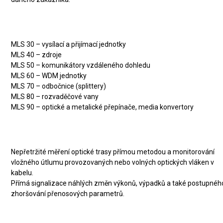
Základní moduly systému MLS:
MLS 30 – vysílací a přijímací jednotky
MLS 40 – zdroje
MLS 50 – komunikátory vzdáleného dohledu
MLS 60 – WDM jednotky
MLS 70 – odbočnice (splittery)
MLS 80 – rozvaděčové vany
MLS 90 – optické a metalické přepínače, media konvertory
Transmisní monitoring:
Nepřetržité měření optické trasy přímou metodou a monitorování
vložného útlumu provozovaných nebo volných optických vláken v
kabelu.
Přímá signalizace náhlých změn výkonů, výpadků a také postupnéh
zhoršování přenosových parametrů.
Proč je dobré mít MLS: