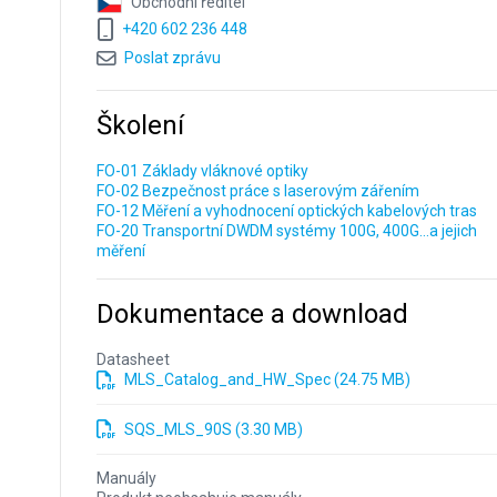
Obchodní ředitel
+420 602 236 448
Poslat zprávu
Školení
FO-01 Základy vláknové optiky
FO-02 Bezpečnost práce s laserovým zářením
FO-12 Měření a vyhodnocení optických kabelových tras
FO-20 Transportní DWDM systémy 100G, 400G...a jejich
měření
Dokumentace a download
Datasheet
MLS_Catalog_and_HW_Spec (24.75 MB)
SQS_MLS_90S (3.30 MB)
Manuály