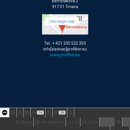
Bernolákova 2
917 01 Trnava
Tel.: + 421 335 522 355
info[zavinac]profiber.eu
www.profiber.eu
14
28
slovak
development
3.1.10
8.3.33