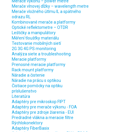
Merače výkonu – power metre
Merače vlnovej dĺžky – wavelength metre
Merače vložného útlmu IL a spätného
odrazu RL
Kombinované merače a platformy
Optické reflektometre – OTDR
Leštičky a manipulátory
Měření tloušťky materiálu
Testovanie mobilných sietí
2G 3G 4G PS monitoring
Analýza siete a troubleshooting
Meracie platformy
Prenosné meracie platformy
Rack mount platformy
Náradie a čistenie
Náradie na prácu s optikou
Čistiace pomôcky na optiku
príslušenstvo
Literatúra
Adaptéry pre mikroskop FIPT
Adaptéry pre merače výkonu - FOA
Adaptéry pre zdroje žiarenia - EUI
Predradné vlákna a meracie filtre
Rýchlokonektory
Adaptéry FiberBasix