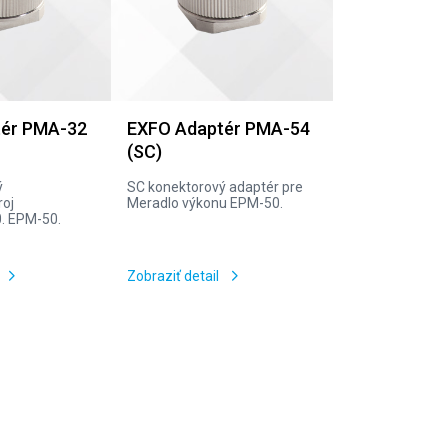
tér PMA-32
EXFO Adaptér PMA-54
(SC)
ý
SC konektorový adaptér pre
roj
Meradlo výkonu EPM-50.
0. EPM-50.
Zobraziť detail