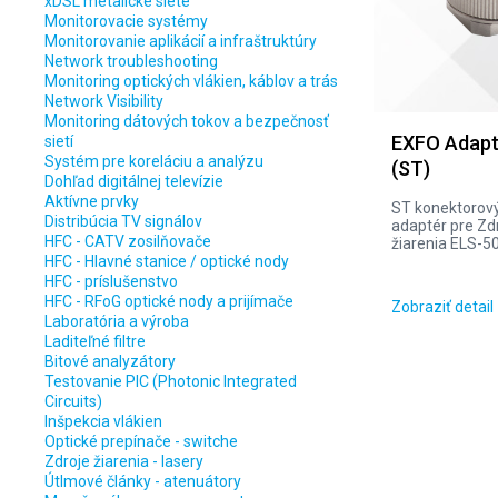
xDSL metalické siete
Monitorovacie systémy
Monitorovanie aplikácií a infraštruktúry
Network troubleshooting
Monitoring optických vlákien, káblov a trás
Network Visibility
Monitoring dátových tokov a bezpečnosť
EXFO Adap
sietí
Systém pre koreláciu a analýzu
(ST)
Dohľad digitálnej televízie
Aktívne prvky
ST konektorov
Distribúcia TV signálov
adaptér pre Zd
HFC - CATV zosilňovače
žiarenia ELS-5
HFC - Hlavné stanice / optické nody
HFC - príslušenstvo
HFC - RFoG optické nody a prijímače
Zobraziť detail
Laboratória a výroba
Laditeľné filtre
Bitové analyzátory
Testovanie PIC (Photonic Integrated
Circuits)
Inšpekcia vlákien
Optické prepínače - switche
Zdroje žiarenia - lasery
Útlmové články - atenuátory