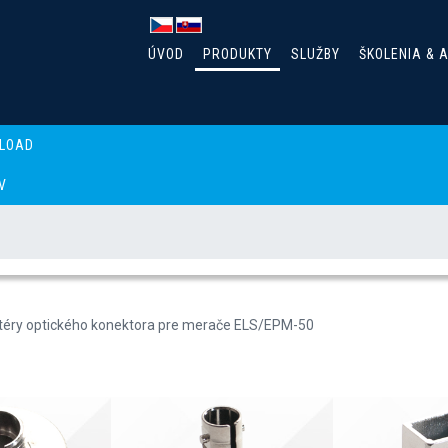
ÚVOD
PRODUKTY
SLUŽBY
ŠKOLENIA & 
LOAD
V
éry FiberBasix
téry optického konektora pre merače ELS/EPM-50