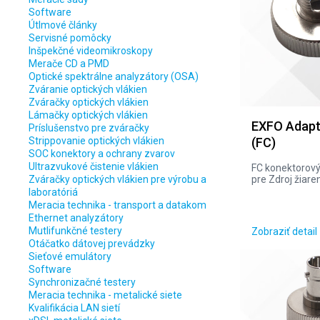
Software
Útlmové články
Servisné pomôcky
Inšpekčné videomikroskopy
Merače CD a PMD
Optické spektrálne analyzátory (OSA)
Zváranie optických vlákien
Zváračky optických vlákien
Lámačky optických vlákien
EXFO Adapt
Príslušenstvo pre zváračky
Strippovanie optických vlákien
(FC)
SOC konektory a ochrany zvarov
Ultrazvukové čistenie vlákien
FC konektorový
Zváračky optických vlákien pre výrobu a
pre Zdroj žiare
laboratóriá
Meracia technika - transport a datakom
Ethernet analyzátory
Mutlifunkčné testery
Zobraziť detail
Otáčatko dátovej prevádzky
Sieťové emulátory
Software
Synchronizačné testery
Meracia technika - metalické siete
Kvalifikácia LAN sietí