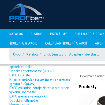
KATALÓG
E-SHOP
PRENÁJMY
SOFTWARE & DOWN
ŠKOLENIA & AKCIE
KALENDÁR ŠKOLENÍ A AKCIÍ
ARCHÍ
Úvod
Katalóg
príslušenstvo
Adaptéry FiberBasix
Katalóg produktov
Adapt
Meracia technika - optické komunikácie a
optoelektronika
Optické reflektometre (OTDR)
EXFO FTB Lite
Univerzálne adap
Priama metóda (zdroje žiarenia / merače
výkonu / súpravy)
Produkty
EXFO základné zdroje žiarenia a merače
výkonu Fiberbasix
EXFO merače výkonu PX1
Optické multimetre
Meracie sady