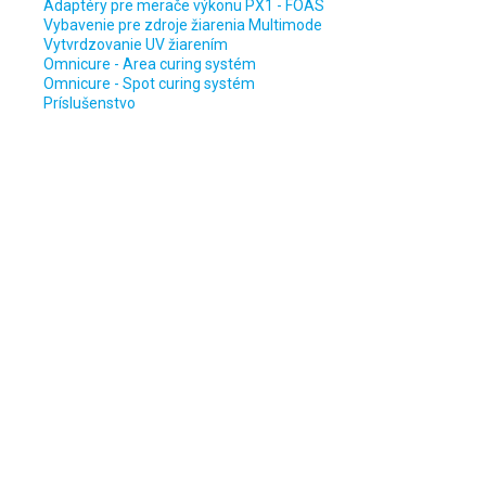
Adaptéry pre merače výkonu PX1 - FOAS
Vybavenie pre zdroje žiarenia Multimode
Vytvrdzovanie UV žiarením
Omnicure - Area curing systém
Omnicure - Spot curing systém
Príslušenstvo