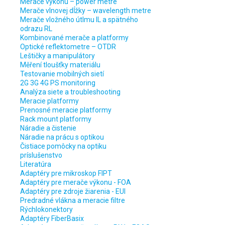
Merače výkonu – power metre
Merače vlnovej dĺžky – wavelength metre
Merače vložného útlmu IL a spätného
odrazu RL
Kombinované merače a platformy
Optické reflektometre – OTDR
Leštičky a manipulátory
Měření tloušťky materiálu
Testovanie mobilných sietí
2G 3G 4G PS monitoring
Analýza siete a troubleshooting
Meracie platformy
Prenosné meracie platformy
Rack mount platformy
Náradie a čistenie
Náradie na prácu s optikou
Čistiace pomôcky na optiku
príslušenstvo
Literatúra
Adaptéry pre mikroskop FIPT
Adaptéry pre merače výkonu - FOA
Adaptéry pre zdroje žiarenia - EUI
Predradné vlákna a meracie filtre
Rýchlokonektory
Adaptéry FiberBasix