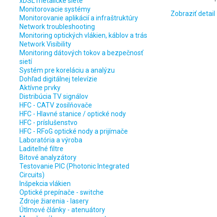
xDSL metalické siete
Monitorovacie systémy
Zobraziť detail
Monitorovanie aplikácií a infraštruktúry
Network troubleshooting
Monitoring optických vlákien, káblov a trás
Network Visibility
Monitoring dátových tokov a bezpečnosť
sietí
Systém pre koreláciu a analýzu
Dohľad digitálnej televízie
Aktívne prvky
Distribúcia TV signálov
HFC - CATV zosilňovače
HFC - Hlavné stanice / optické nody
HFC - príslušenstvo
HFC - RFoG optické nody a prijímače
Laboratória a výroba
Laditeľné filtre
Bitové analyzátory
Testovanie PIC (Photonic Integrated
Circuits)
Inšpekcia vlákien
Optické prepínače - switche
Zdroje žiarenia - lasery
Útlmové články - atenuátory