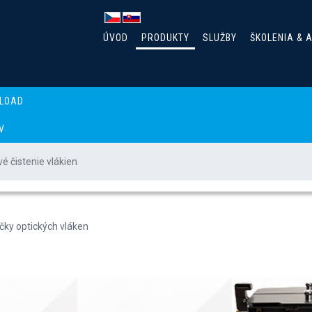
ÚVOD
PRODUKTY
SLUŽBY
ŠKOLENIA & 
LOAD
V
é čistenie vlákien
vukové čistenie vlákien
ičky optických vláken