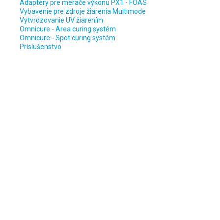
Adaptéry pre merače výkonu PX1 - FOAS
Vybavenie pre zdroje žiarenia Multimode
Vytvrdzovanie UV žiarením
Omnicure - Area curing systém
Omnicure - Spot curing systém
Príslušenstvo