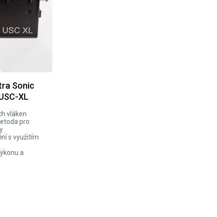
tra Sonic
 USC-XL
ch vláken
etoda pro
ky
ní s využitím
ýkonu a