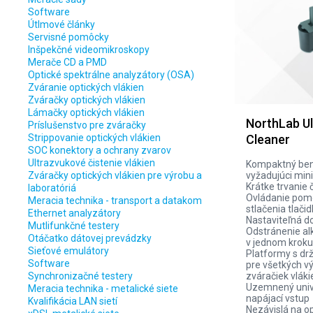
Software
Útlmové články
Servisné pomôcky
Inšpekčné videomikroskopy
Merače CD a PMD
Optické spektrálne analyzátory (OSA)
Zváranie optických vlákien
Zváračky optických vlákien
Lámačky optických vlákien
NorthLab Ul
Príslušenstvo pre zváračky
Strippovanie optických vlákien
Cleaner
SOC konektory a ochrany zvarov
Ultrazvukové čistenie vlákien
Kompaktný ben
Zváračky optických vlákien pre výrobu a
vyžadujúci min
Krátke trvanie 
laboratóriá
Ovládanie pom
Meracia technika - transport a datakom
stlačenia tlačid
Ethernet analyzátory
Nastaviteľná d
Mutlifunkčné testery
Odstránenie al
Otáčatko dátovej prevádzky
v jednom kroku
Sieťové emulátory
Platformy s dr
Software
pre všetkých v
Synchronizačné testery
zváračiek vláki
Uzemnený univ
Meracia technika - metalické siete
napájací vstup
Kvalifikácia LAN sietí
Nezávislá na o