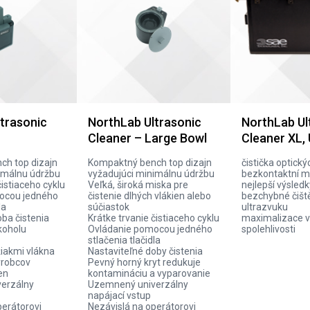
trasonic
NorthLab Ultrasonic
NorthLab Ul
Cleaner – Large Bowl
Cleaner XL,
ch top dizajn
Kompaktný bench top dizajn
čistička optický
imálnu údržbu
vyžadujúci minimálnu údržbu
bezkontaktní m
čistiaceho cyklu
Veľká, široká miska pre
nejlepší výsled
ocou jedného
čistenie dlhých vlákien alebo
bezchybné čiště
la
súčiastok
ultrazvuku
oba čistenia
Krátke trvanie čistiaceho cyklu
maximalizace v
koholu
Ovládanie pomocou jedného
spolehlivosti
stlačenia tlačidla
žiakmi vlákna
Nastaviteľné doby čistenia
ýrobcov
Pevný horný kryt redukuje
en
kontamináciu a vyparovanie
erzálny
Uzemnený univerzálny
napájací vstup
perátorovi
Nezávislá na operátorovi