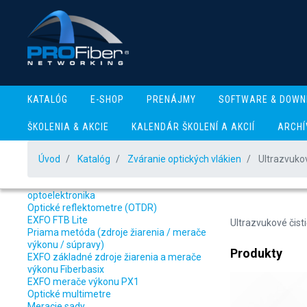
KATALÓG
E-SHOP
PRENÁJMY
SOFTWARE & DOWN
ŠKOLENIA & AKCIE
KALENDÁR ŠKOLENÍ A AKCIÍ
ARCHÍ
Úvod
Katalóg
Zváranie optických vlákien
Ultrazvukov
Katalóg produktov
Ultraz
Meracia technika - optické komunikácie a
optoelektronika
Optické reflektometre (OTDR)
EXFO FTB Lite
Ultrazvukové čist
Priama metóda (zdroje žiarenia / merače
výkonu / súpravy)
Produkty
EXFO základné zdroje žiarenia a merače
výkonu Fiberbasix
EXFO merače výkonu PX1
Optické multimetre
Meracie sady