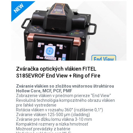
Zváračka optických vlákien FITEL
S185EVROF End View + Ring of Fire
Zváranie vlákien so zložitou vnútornou štruktúrou
Hollow Core, MCF, PCF, PMF
Zobrazenie vlákien v priečnom priereze "End View"
Revolučná technológia kompozitného obrazu vlákien
pre ľahké vystredenie
Rotácia vlákien v rozsahu 360° (rozlíšenie 0,1°)
Zváranie vlákien 125-500 µm (cladding)
Zváranie pre dĺžku lomu vlákna 3-10 mm
Kompaktné rozmery a nízka hmotnosť
Možnosť prevádzky z batérie