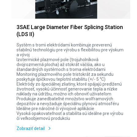
3SAE Large Diameter Fiber Splicing Station
(LDS II)
Systém s tromi elektródami kombinuje preverenú
stabilnú technológiu pre výrobu s flexibilitou pre výskum
a vývoj
Izotermické plazmové pole (trojuholníková
dvojrozmerná plocha) až stokrát väčšia, ako u
štandardných systémoch s troma elektródami
Monitoring plazmového pole tristokrát za sekundu
poskytuje špičkovou teplotní stabilitu (+/- 5 °C)
Elektródy zo špeciálnej zliatiny, ktoré spájajú predlženú
životnosť, vysokú účinnosť generovanie tepla a nízke
náklady na údržbu, možno ich obnoviť užívateľom
Produkuje zanedbateľné množstvo wolframových
depozitov a nevyžaduje špeciálnu plynovú atmosféru
Ideálne pre náročné či vývojové aplikácie
Vysoká opakovateľnosť a stabilita sú ideálne pre výrobu
či veľkoobjemovú produkciu
Zobraziť detail