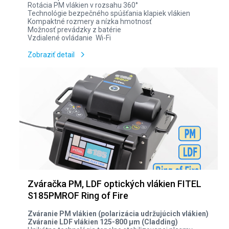
Rotácia PM vlákien v rozsahu 360°
Technológie bezpečného spúšťania klapiek vlákien
Kompaktné rozmery a nízka hmotnosť
Možnosť prevádzky z batérie
Vzdialené ovládanie Wi-Fi
Zobraziť detail
Zváračka PM, LDF optických vlákien FITEL
S185PMROF Ring of Fire
Zváranie PM vlákien (polarizácia udržujúcich vlákien)
Zváranie
LDF vlákien 125-800 µm (Cladding)