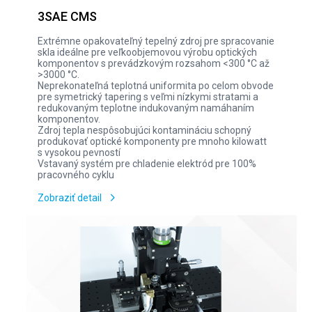
3SAE CMS
Extrémne opakovateľný tepelný zdroj pre spracovanie
skla ideálne pre veľkoobjemovou výrobu optických
komponentov s prevádzkovým rozsahom <300 °C až
>3000 °C.
Neprekonateľná teplotná uniformita po celom obvode
pre symetrický tapering s veľmi nízkymi stratami a
redukovaným teplotne indukovaným namáhaním
komponentov.
Zdroj tepla nespôsobujúci kontamináciu schopný
produkovať optické komponenty pre mnoho kilowatt
s vysokou pevností
Vstavaný systém pre chladenie elektród pre 100%
pracovného cyklu
Zobraziť detail