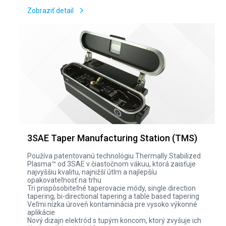
Zobraziť detail
3SAE Taper Manufacturing Station (TMS)
Používa patentovanú technológiu Thermally Stabilized
Plasma™ od 3SAE v čiastočnom vákuu, ktorá zaisťuje
najvyššiu kvalitu, najnižší útlm a najlepšíu
opakovateľnosť na trhu
Tri prispôsobiteľné taperovacie módy, single direction
tapering, bi-directional tapering a table based tapering
Veľmi nízka úroveň kontaminácia pre vysoko výkonné
aplikácie
Nový dizajn elektród s tupým koncom, ktorý zvyšuje ich