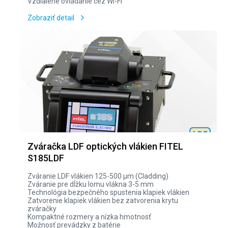
Vzdialené ovládanie cez Wi-Fi
Zobraziť detail
Zváračka LDF optických vlákien FITEL
S185LDF
Zváranie LDF vlákien 125-500 µm (Cladding)
Zváranie pre dĺžku lomu vlákna 3-5 mm
Technológia bezpečného spustenia klapiek vlákien
Zatvorenie klapiek vlákien bez zatvorenia krytu
zváračky
Kompaktné rozmery a nízka hmotnosť
Možnosť prevádzky z batérie