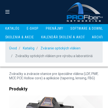
KATALÓG
E-SHOP
PRENÁJMY
SOFTWARE & DOWNLOA
ŠKOLENIA & AKCIE
KALENDÁR ŠKOLENÍ A AKCIÍ
ARCHÍV
Zváračky optických
Úvod
vlákien pre výrobu a
Katalóg
Zváranie optických vlákien
Zváračky optických vlákien pre výrobu a laboratóriá
laboratóriá
Zváračky a zváracie stanice pre špeciálne vlákna (LDF, PMF,
MCF, PCF, Hollow core) a aplikácie (tapering, lensing, FBG)
Produkty