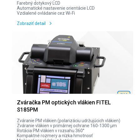
Farebný dotykový LCD
Automatické nastavenie orientácie LCD
Vzdialené ovládanie cez Wi-Fi
Zobraziť detail
Zváračka PM optických vlákien FITEL
S185PM
Zváranie PM vlákien (polarizáciu udržujúcich vlákien)
Zváranie vlákien v primárnej ochrane 160-1300 µm
Rotácia PM vlákien v rozsahu 360°
Kompaktné rozmery a nízka hmotnosť