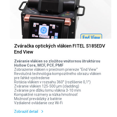
Zváračka optických vlákien FITEL S185EDV
End View
Zváranie vlákien so zložitou vnútornou štruktúrou
Hollow Core, MCF, PCF, PMF
Zobrazenie vlákien v priečnom priereze "End View"
Revolučná technológia kompozitného obrazu vlákien
pre ľahké vystredenie
Rotácia vlákien v rozsahu 360° (rozlíšenie 0,1°)
Zváranie vlákien 125-500 µm (cladding)
Zváranie pre dĺžku lomu vlákna 3-10 mm
Kompaktné rozmery a nízka hmotnosť
Možnosť prevádzky z batérie
Vzdialené ovládanie cez Wi-Fi
Zobraziť detail