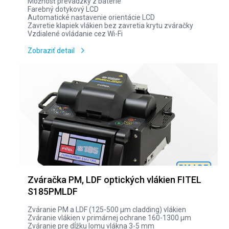
Možnosť prevádzky z batérie
Farebný dotykový LCD
Automatické nastavenie orientácie LCD
Zavretie klapiek vlákien bez zavretia krytu zváračky
Vzdialené ovládanie cez Wi-Fi
Zobraziť detail
Zváračka PM, LDF optických vlákien FITEL
S185PMLDF
Zváranie PM a LDF (125-500 µm cladding) vlákien
Zváranie vlákien v primárnej ochrane 160-1300 µm
Zváranie pre dĺžku lomu vlákna 3-5 mm