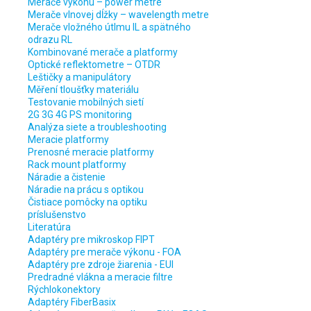
Merače výkonu – power metre
Merače vlnovej dĺžky – wavelength metre
Merače vložného útlmu IL a spätného
odrazu RL
Kombinované merače a platformy
Optické reflektometre – OTDR
Leštičky a manipulátory
Měření tloušťky materiálu
Testovanie mobilných sietí
2G 3G 4G PS monitoring
Analýza siete a troubleshooting
Meracie platformy
Prenosné meracie platformy
Rack mount platformy
Náradie a čistenie
Náradie na prácu s optikou
Čistiace pomôcky na optiku
príslušenstvo
Literatúra
Adaptéry pre mikroskop FIPT
Adaptéry pre merače výkonu - FOA
Adaptéry pre zdroje žiarenia - EUI
Predradné vlákna a meracie filtre
Rýchlokonektory
Adaptéry FiberBasix