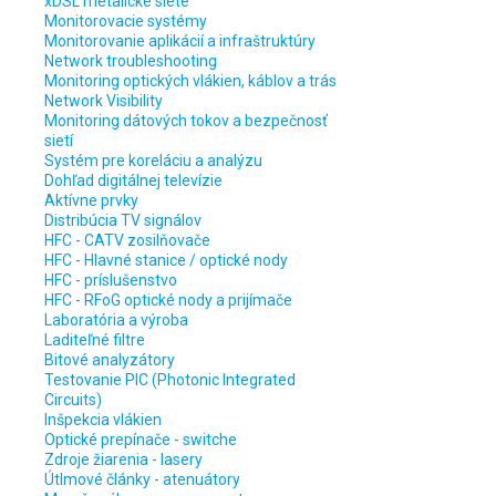
xDSL metalické siete
Monitorovacie systémy
Monitorovanie aplikácií a infraštruktúry
Network troubleshooting
Monitoring optických vlákien, káblov a trás
Network Visibility
Monitoring dátových tokov a bezpečnosť
sietí
Systém pre koreláciu a analýzu
Dohľad digitálnej televízie
Aktívne prvky
Distribúcia TV signálov
HFC - CATV zosilňovače
HFC - Hlavné stanice / optické nody
HFC - príslušenstvo
HFC - RFoG optické nody a prijímače
Laboratória a výroba
Laditeľné filtre
Bitové analyzátory
Testovanie PIC (Photonic Integrated
Circuits)
Inšpekcia vlákien
Optické prepínače - switche
Zdroje žiarenia - lasery
Útlmové články - atenuátory