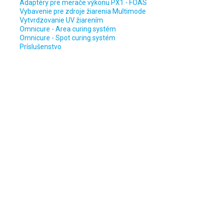
Adaptéry pre merače výkonu PX1 - FOAS
Vybavenie pre zdroje žiarenia Multimode
Vytvrdzovanie UV žiarením
Omnicure - Area curing systém
Omnicure - Spot curing systém
Príslušenstvo