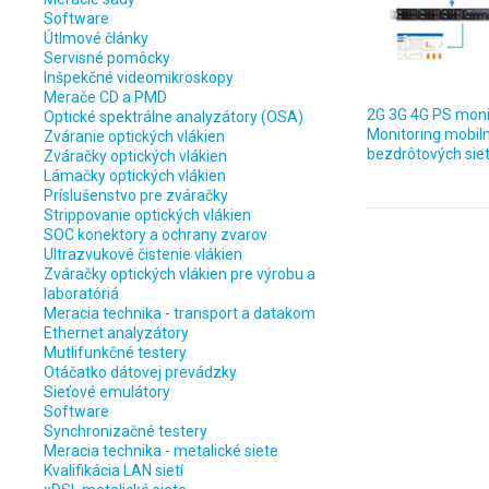
Software
Útlmové články
Servisné pomôcky
Inšpekčné videomikroskopy
Merače CD a PMD
2G 3G 4G PS moni
Optické spektrálne analyzátory (OSA)
Monitoring mobil
Zváranie optických vlákien
bezdrôtových siet
Zváračky optických vlákien
Lámačky optických vlákien
Príslušenstvo pre zváračky
Strippovanie optických vlákien
SOC konektory a ochrany zvarov
Ultrazvukové čistenie vlákien
Zváračky optických vlákien pre výrobu a
laboratóriá
Meracia technika - transport a datakom
Ethernet analyzátory
Mutlifunkčné testery
Otáčatko dátovej prevádzky
Sieťové emulátory
Software
Synchronizačné testery
Meracia technika - metalické siete
Kvalifikácia LAN sietí