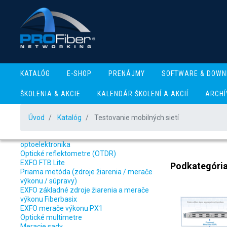
KATALÓG
E-SHOP
PRENÁJMY
SOFTWARE & DOWN
ŠKOLENIA & AKCIE
KALENDÁR ŠKOLENÍ A AKCIÍ
ARCHÍ
Úvod
Katalóg
Testovanie mobilných sietí
Katalóg produktov
Testov
Meracia technika - optické komunikácie a
optoelektronika
Optické reflektometre (OTDR)
EXFO FTB Lite
Podkategóri
Priama metóda (zdroje žiarenia / merače
výkonu / súpravy)
EXFO základné zdroje žiarenia a merače
výkonu Fiberbasix
EXFO merače výkonu PX1
Optické multimetre
Meracie sady