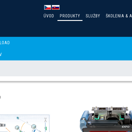
ÚVOD
PRODUKTY
SLUŽBY
ŠKOLENIA & 
LOAD
V
anie mobilných sietí
a