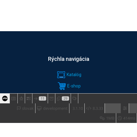
Rýchla navigácia
Katalóg
E-shop
SLUŽBY
11
29
slovak
development
3.1.10
8.3.33
Software & download
1MB
414ms
ŠKOLENIA & AKCIE