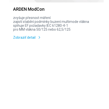
ARDEN ModCon
zvyšuje přesnost měření
zajistí stabilní podmínky buzení multimode vlákna
splňuje EF požadavky IEC 61280-4-1
pro MM vlákna 50/125 nebo 62,5/125
Zobraziť detail