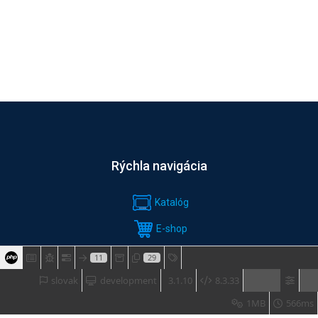
Rýchla navigácia
Katalóg
E-shop
SLUŽBY
11
29
slovak
development
3.1.10
8.3.33
Software & download
1MB
566ms
ŠKOLENIA & AKCIE