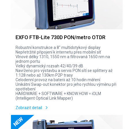
EXFO FTB-Lite 730D PON/metro OTDR
Robustní konstrukce a 8" multidotykový display
Nepřetržité připojení k internetu přes mobilní síť
Vlnové délky 1310, 1550 nm a filtrovaná 1650 nm na
jednom portu
Velký dynamický rozsah 42/40/39 dB
Navrženo pro výstavbu a servis PON sítí se splittery až
1:128 nebo až 130km P2P trasy
Celodenní provoz na baterii až 10 hodin měření
Unikátní Swap-out konektor pro jeho rychlou výměnu při
opotřebení
HARDWARE + SOFTWARE + KNOW HOW = iOLM
(Intelligent Optical Link Mapper)
Zobrazit detail