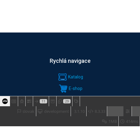
Rychlá navigace
Katalog
E-shop
SLUŽBY
11
29
slovak
development
3.1.10
8.3.33
Software & download
1MB
414ms
ŠKOLENÍ & AKCE