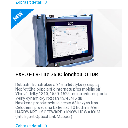
Zobrazit detail
EXFO FTB-Lite 750C longhaul OTDR
Robustní konstrukce a 8" multidotykový display
Nepřetržité připojení k internetu přes mobilní síť
Vlnové délky 1310, 1550, 1625 nm na jednom portu
Velký dynamický rozsah 45/45/45 dB
Navrženo pro výstavbu a servis dálkových tras
Celodenní provoz na baterii až 10 hodin měření
HARDWARE + SOFTWARE + KNOW HOW = iOLM
(Intelligent Optical Link Mapper)
Zobrazit detail