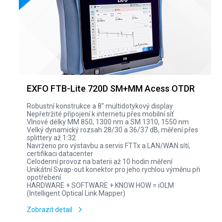
EXFO FTB-Lite 720D SM+MM Acess OTDR
Robustní konstrukce a 8" multidotykový display
Nepřetržité připojení k internetu přes mobilní síť
Vlnové délky MM 850, 1300 nm a SM 1310, 1550 nm
Velký dynamický rozsah 28/30 a 36/37 dB, měření přes
splittery až 1:32
Navrženo pro výstavbu a servis FTTx a LAN/WAN sítí,
certifikaci datacenter
Celodenní provoz na baterii až 10 hodin měření
Unikátní Swap-out konektor pro jeho rychlou výměnu při
opotřebení
HARDWARE + SOFTWARE + KNOW HOW = iOLM
(Intelligent Optical Link Mapper)
Zobrazit detail