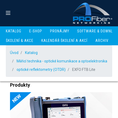
KATALOG
E-SHOP
PRONÁJMY
SOFTWARE & DOWNLOA
ŠKOLENÍ & AKCE
KALENDÁŘ ŠKOLENÍ A AKCÍ
ARCHIV
EXFO FTB Lite
Úvod
Katalog
Modelová řada FTB Lite s trvalou konektivitou, rychlým
Měřicí technika - optické komunikace a optoelektronika
systémem a volbou modulů OTDR pro všechna použití.
Od last mile a FTTx, přes Datacentra a PON sítě až k dálkovým
optické reflektometry (OTDR)
EXFO FTB Lite
přenosovým trasám.
Produkty