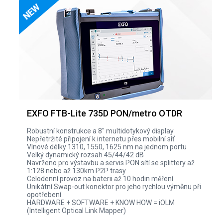
EXFO FTB-Lite 735D PON/metro OTDR
Robustní konstrukce a 8" multidotykový display
Nepřetržité připojení k internetu přes mobilní síť
Vlnové délky 1310, 1550, 1625 nm na jednom portu
Velký dynamický rozsah 45/44/42 dB
Navrženo pro výstavbu a servis PON sítí se splittery až
1:128 nebo až 130km P2P trasy
Celodenní provoz na baterii až 10 hodin měření
Unikátní Swap-out konektor pro jeho rychlou výměnu při
opotřebení
HARDWARE + SOFTWARE + KNOW HOW = iOLM
(Intelligent Optical Link Mapper)