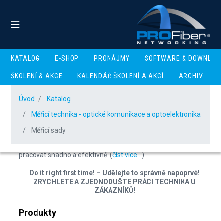
KATALOG
E-SHOP
PRONÁJMY
SOFTWARE & DOWNLOA
ŠKOLENÍ & AKCE
KALENDÁŘ ŠKOLENÍ A AKCÍ
ARCHIV
Měřicí sady
Úvod
Katalog
Ověření kvality FTTx přípojky + certifikace poskytované
Měřicí technika - optické komunikace a optoelektronika
služby.
Měřicí sady
Měřicí sady jsou vhodně navržené kombinace přístrojů a
nástrojů, které se vzájemně doplňují a umožňují tak uživateli
pracovat snadno a efektivně. (
číst více...
)
Do it right first time! – Udělejte to správně napoprvé!
ZRYCHLETE A ZJEDNODUŠTE PRÁCI TECHNIKA U
ZÁKAZNÍKŮ!
Produkty