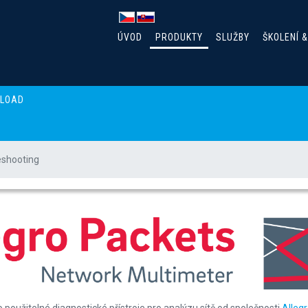
ÚVOD
PRODUKTY
SLUŽBY
ŠKOLENÍ 
NLOAD
eshooting
rk troubleshooting