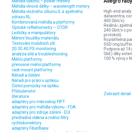
Allegro řad
Měřidla výkonu – power metery
Měřidla vlnové délky – wavelength metery
High-end analyz
Měřidla vložného útlumu IL a zpětného
datacentra, cor
odrazu RL
400 Gbit/s)
Kombinovaná měřidla a platformy
Reálná i zpětn
Optické reflektometry – OTDR
240 Gbit/s s p
Leštičky a manipulátory
protokolů
Měření tloušťky materiálu
Rozšiřitelná p
Testování mobilních sítí
SSD ring buffe
2G 3G 4G PS monitoring
Podpora až 14 
GbE) díky exte
analýza sítě a troubleshooting
100 % vývoj v
Měřicí platformy
přenosné měřicí platformy
rack mount platformy
Nářadí a čištění
Nářadí pro práci s optikou
Čisticí pomůcky na optiku
Příslušenství
Zobrazit detail
literatura
adaptéry pro mikroskop FIPT
adaptéry pro měřidla výkonu - FOA
adaptéry pro zdroje záření - EUI
předřadná vlákna a měřicí filtry
rychlokonektory
adaptéry FiberBasix