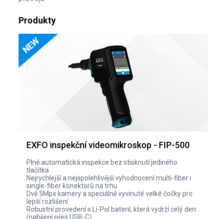
Produkty
EXFO inspekční videomikroskop - FIP-500
Plně automatická inspekce bez stisknutí jediného
tlačítka
Nejrychlejší a nejspolehlivější vyhodnocení multi-fiber i
single-fiber konektorů na trhu
Dvě 5Mpx kamery a speciálně vyvinuté velké čočky pro
lepší rozlišení
Robustní provedení s Li-Pol baterií, která vydrží celý den
(nabíjení přes USB-C)