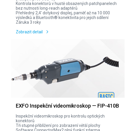
Kontrola konektorů v hustě obsazených patchpanelech
bez nutnosti long-reach adaptérů
Přehledný 2,4' dotykový displej, paměť až na 10 000
výsledků a Bluetooth® konektivita pro jejich sdílení
Záruka 3 roky
Zobrazit detail
EXFO Inspekční videomikroskop — FIP-410B
Inspekční videomikroskop pro kontrolu optických
konektorů
Tři stupně přiblížení pro zobrazení větší plochy
Software ConnectorMax2 plný funkcí zdarma