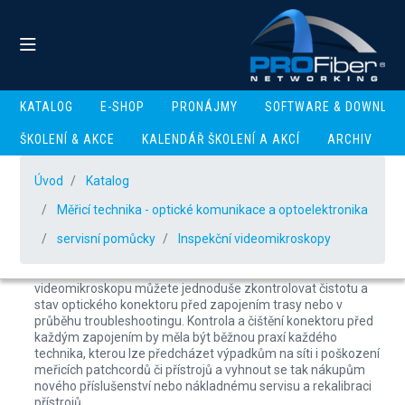
KATALOG
E-SHOP
PRONÁJMY
SOFTWARE & DOWNLOA
ŠKOLENÍ & AKCE
KALENDÁŘ ŠKOLENÍ A AKCÍ
ARCHIV
Inspekční
Úvod
videomikroskopy
Katalog
Měřicí technika - optické komunikace a optoelektronika
servisní pomůcky
Inspekční videomikroskopy
Protože nečistoty nebo poškození konektorů bývají
nejčastějším zdrojem problémů na optických sítích, je vhodné
jim věnovat náležitou péči. Pomocí inspekčních
videomikroskopu můžete jednoduše zkontrolovat čistotu a
stav optického konektoru před zapojením trasy nebo v
průběhu troubleshootingu. Kontrola a čištění konektoru před
každým zapojením by měla být běžnou praxí každého
technika, kterou lze předcházet výpadkům na síti i poškození
meřicích patchcordů či přístrojů a vyhnout se tak nákupům
nového příslušenství nebo nákladnému servisu a rekalibraci
přístrojů.