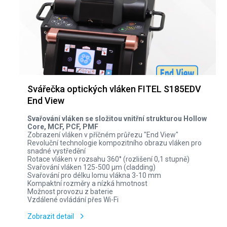
Svářečka optických vláken FITEL S185EDV
End View
Svařování vláken se složitou vnitřní strukturou Hollow
Core, MCF, PCF, PMF
Zobrazení vláken v příčném průřezu "End View"
Revoluční technologie kompozitního obrazu vláken pro
snadné vystředění
Rotace vláken v rozsahu 360° (rozlišení 0,1 stupně)
Svařování vláken 125-500 µm (cladding)
Svařování pro délku lomu vlákna 3-10 mm
Kompaktní rozměry a nízká hmotnost
Možnost provozu z baterie
Vzdálené ovládání přes Wi-Fi
Zobrazit detail