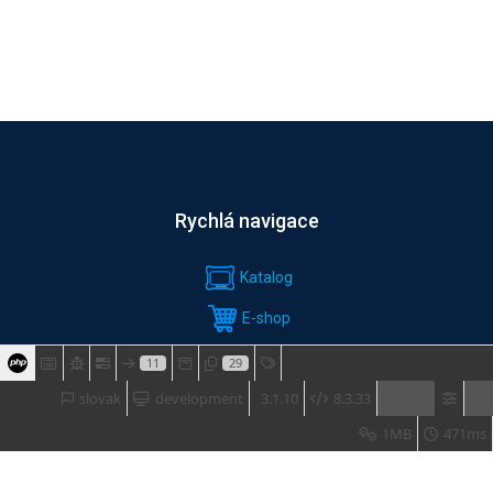
Rychlá navigace
Katalog
E-shop
SLUŽBY
11
29
slovak
development
3.1.10
8.3.33
Software & download
1MB
471ms
ŠKOLENÍ & AKCE