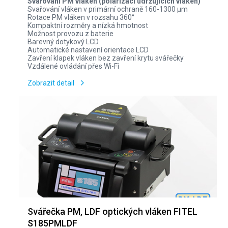
Svařování PM vláken (polarizaci udržujících vláken)
Svařování vláken v primární ochraně 160-1300 µm
Rotace PM vláken v rozsahu 360°
Kompaktní rozměry a nízká hmotnost
Možnost provozu z baterie
Barevný dotykový LCD
Automatické nastavení orientace LCD
Zavření klapek vláken bez zavření krytu svářečky
Vzdálené ovládání přes Wi-Fi
Zobrazit detail
Svářečka PM, LDF optických vláken FITEL
S185PMLDF