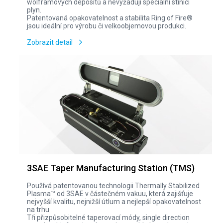
wolframových depositů a nevyžadují speciální stínicí
plyn.
Patentovaná opakovatelnost a stabilita Ring of Fire®
jsou ideální pro výrobu či velkoobjemovou produkci.
Zobrazit detail
3SAE Taper Manufacturing Station (TMS)
Používá patentovanou technologii Thermally Stabilized
Plasma™ od 3SAE v částečném vakuu, která zajišťuje
nejvyšší kvalitu, nejnižší útlum a nejlepší opakovatelnost
na trhu
Tři přizpůsobitelné taperovací módy, single direction