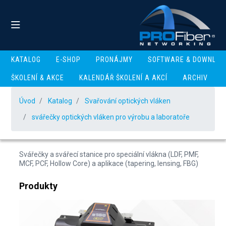
KATALOG
E-SHOP
PRONÁJMY
SOFTWARE & DOWNLOA
ŠKOLENÍ & AKCE
KALENDÁŘ ŠKOLENÍ A AKCÍ
ARCHIV
svářečky optických
Úvod
vláken pro výrobu a
Katalog
Svařování optických vláken
svářečky optických vláken pro výrobu a laboratoře
laboratoře
Svářečky a svářecí stanice pro speciální vlákna (LDF, PMF,
MCF, PCF, Hollow Core) a aplikace (tapering, lensing, FBG)
Produkty