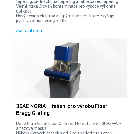
tapering, bi-directional tapering a table based tapering
Velmi nízká úroveň kontaminace pro vysoce výkonné
aplikace
Nový design elektrod s tupým koncem, který zvyšuje
jejich životnost více jak 10x
Zobrazit detail
3SAE NORIA – řešení pro výrobu Fiber
Bragg Grating
Deep Ultra Violet laser Coherent Excistar XS 500Hz—ArF
a fázová maska
Několik různých masek s odlišnou periodicitou vzoru