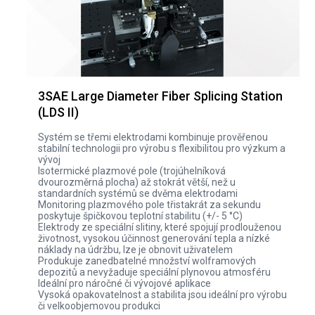
3SAE Large Diameter Fiber Splicing Station
(LDS II)
Systém se třemi elektrodami kombinuje prověřenou
stabilní technologii pro výrobu s flexibilitou pro výzkum a
vývoj
Isotermické plazmové pole (trojúhelníková
dvourozměrná plocha) až stokrát větší, než u
standardních systémů se dvěma elektrodami
Monitoring plazmového pole třistakrát za sekundu
poskytuje špičkovou teplotní stabilitu (+/- 5 °C)
Elektrody ze speciální slitiny, které spojují prodlouženou
životnost, vysokou účinnost generování tepla a nízké
náklady na údržbu, lze je obnovit uživatelem
Produkuje zanedbatelné množství wolframových
depozitů a nevyžaduje speciální plynovou atmosféru
Ideální pro náročné či vývojové aplikace
Vysoká opakovatelnost a stabilita jsou ideální pro výrobu
či velkoobjemovou produkci